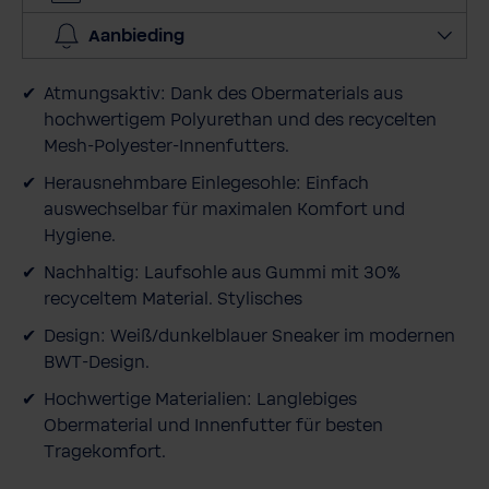
v
Aanbieding
e
e
Atmungsaktiv: Dank des Obermaterials aus
l
hochwertigem Polyurethan und des recycelten
h
Mesh-Polyester-Innenfutters.
e
i
Herausnehmbare Einlegesohle: Einfach
d
auswechselbar für maximalen Komfort und
Hygiene.
Nachhaltig: Laufsohle aus Gummi mit 30%
recyceltem Material. Stylisches
Design: Weiß/dunkelblauer Sneaker im modernen
BWT-Design.
Hochwertige Materialien: Langlebiges
Obermaterial und Innenfutter für besten
Tragekomfort.