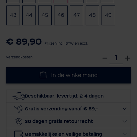
43
44
45
46
47
48
49
(Deze optie is momenteel
(Deze optie is mo
(Deze opti
€ 89,90
Prijzen incl. BTW en excl.
S
verzendkosten
e
l
In de winkelmand
e
c
t
Beschikbaar, levertijd: 2-4 dagen
e
e
Gratis verzending vanaf € 59,-
r
30 dagen gratis retourrecht
h
o
Gemakkelijke en veilige betaling
e