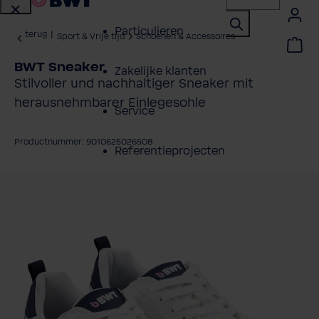
Particulieren
terug
|
Sport & Vrije tijd
Schoenen & Accessoires
BWT Sneaker
Zakelijke klanten
Stilvoller und nachhaltiger Sneaker mit
herausnehmbarer Einlegesohle
Service
Productnummer: 9010625026508
Referentieprojecten
fbeeldingengalerij overslaan
Over BWT
Contactpersonen
Vind een installateur