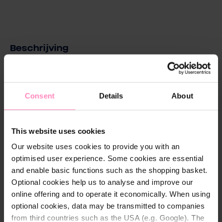
Beschrijving
Experience the perfect mix of style and comfort with
our sneaker in a modern BWT design. This sneaker is
not only a real eye-catcher but also functional and
Consent
Details
About
high-quality.
With its breathable upper made of high-quality
This website uses cookies
polyurethane and a mesh polyester lining, it provides
Our website uses cookies to provide you with an
a comfortable and fresh wearing experience
optimised user experience. Some cookies are essential
throughout the day. The removable and replaceable
and enable basic functions such as the shopping basket.
insole adds extra comfort and supports optimal foot
Optional cookies help us to analyse and improve our
hygiene.
online offering and to operate it economically. When using
optional cookies, data may be transmitted to companies
The rubber outsole offers excellent grip and high
from third countries such as the USA (e.g. Google). The