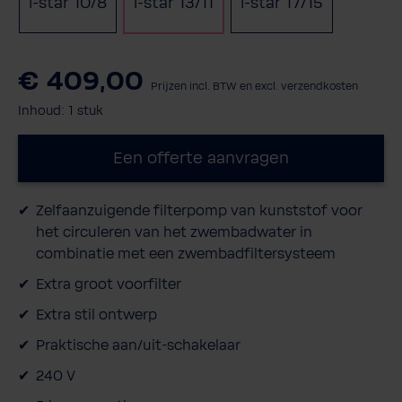
i-star 10/8
i-star 13/11
i-star 17/15
€ 409,00
Prijzen incl. BTW en excl. verzendkosten
Inhoud:
1 stuk
Een offerte aanvragen
Zelfaanzuigende filterpomp van kunststof voor
het circuleren van het zwembadwater in
combinatie met een zwembadfiltersysteem
Extra groot voorfilter
Extra stil ontwerp
Praktische aan/uit-schakelaar
240 V