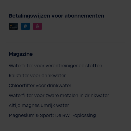
Betalingswijzen voor abonnementen
Magazine
Waterfilter voor verontreinigende stoffen
Kalkfilter voor drinkwater
Chloorfilter voor drinkwater
BWT i-star filterpomp
Waterfilter voor zware metalen in drinkwater
€ 409,00
Prijzen incl. BTW en excl. verzendkosten
Altijd magnesiumrijk water
Inhoud:
1 stuk
Magnesium & Sport: De BWT-oplossing
Een offerte aanvragen