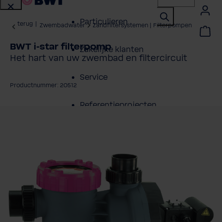
Particulieren
terug
|
Zwembadwater
Zandfiltersystemen | Filterpompen
BWT i-star filterpomp
Zakelijke klanten
Het hart van uw zwembad en filtercircuit
Service
Productnummer: 20512
Referentieprojecten
fbeeldingengalerij overslaan
Over BWT
Contactpersonen
Vind een installateur