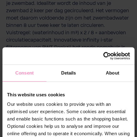
je zwembad. Idealiter wordt de inhoud van je
zwembad 2 keer per dag gecirculeerd. Het vermogen
moet daarom voldoende zijn om het zwembadwater
binnen 8 uur twee keer te laten circuleren.
Vuistregel: (waterinhoud in m³) x 2 / 8 = aanbevolen
circulatiecapaciteit. Innovatieve Infinity i-star
filterpomp van BWT Dankzij het ronde pomphuis is
de zelfaanzuigende filterpomp bijzonder
indrukwekkend vanwege het extreem stille ontwerp.
De extra grote voorfilter biedt een geoptimaliseerde
Consent
Details
About
capaciteit van 4,5 liter. De zwembadpomp kan
rechtstreeks op de behuizing worden in- en
uitgeschakeld. Premium garantie: 5 jaar
This website uses cookies
Our website uses cookies to provide you with an
optimised user experience. Some cookies are essential
and enable basic functions such as the shopping basket.
Download
Optional cookies help us to analyse and improve our
I Star II Filtration Pump BWT - Doc EN - 2021.pdf
online offering and to operate it economically. When using