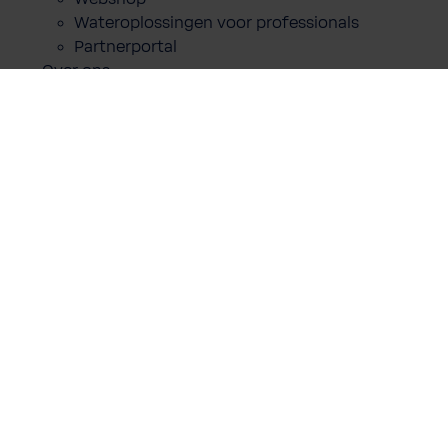
In de winkelmand
Wateroplossingen voor professionals
Partnerportal
Over ons
Blog
Partnerportal
Contact
Documentatie
Andere
Gegevensbescherming
Imprint
Cookies
Algemene voorwaarden
Verklaring van toegankelijkheid
BEST WATER APP
Android
iOS