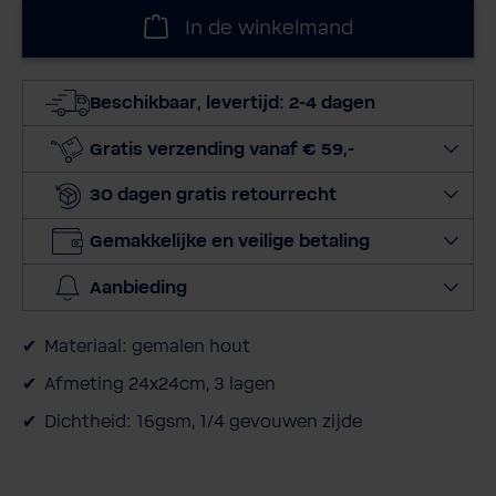
l
In de winkelmand
e
c
t
Beschikbaar, levertijd: 2-4 dagen
e
e
Gratis verzending vanaf € 59,-
r
30 dagen gratis retourrecht
h
o
Gemakkelijke en veilige betaling
e
v
Aanbieding
e
e
Materiaal: gemalen hout
l
h
Afmeting 24x24cm, 3 lagen
e
Dichtheid: 16gsm, 1/4 gevouwen zijde
i
d