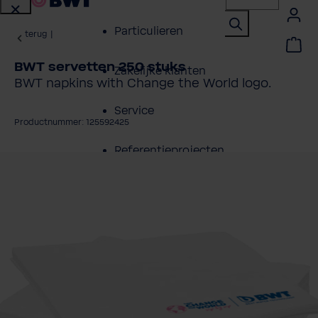
Particulieren
terug
|
BWT servetten 250 stuks
Zakelijke klanten
BWT napkins with Change the World logo.
Service
Productnummer: 125592425
Referentieprojecten
fbeeldingengalerij overslaan
Over BWT
Contactpersonen
Vind een installateur