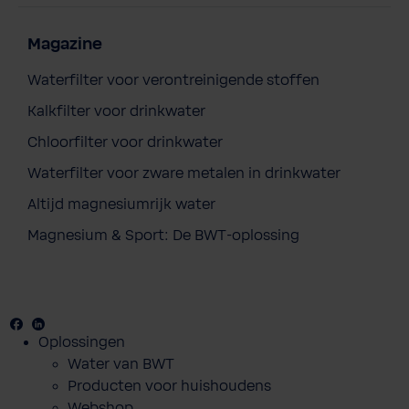
Magazine
Waterfilter voor verontreinigende stoffen
Kalkfilter voor drinkwater
Chloorfilter voor drinkwater
Waterfilter voor zware metalen in drinkwater
Altijd magnesiumrijk water
Magnesium & Sport: De BWT-oplossing
Facebook
Youtube
Linkedin
Oplossingen
BWT servetten 250 stuks
Water van BWT
€ 26,40
Producten voor huishoudens
Prijzen incl. BTW en excl. verzendkosten
Webshop