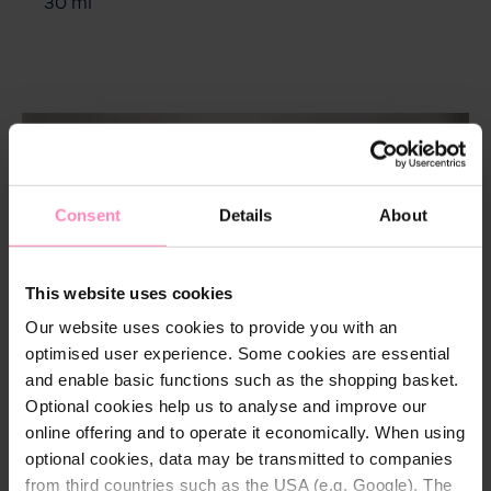
30 ml
Consent
Details
About
This website uses cookies
Our website uses cookies to provide you with an
optimised user experience. Some cookies are essential
BWT Snel & Schoon
and enable basic functions such as the shopping basket.
Optional cookies help us to analyse and improve our
Kalk- en zeepresten veroorzaken onaangename
aanslag in douches, badkamers en op
online offering and to operate it economically. When using
douchewanden. Het BWT Quick & Clean
optional cookies, data may be transmitted to companies
antikalkfiltersysteem bespaart u het schrobben
from third countries such as the USA (e.g. Google). The