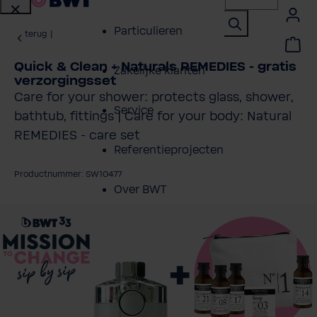
Particulieren
terug
|
Quick & Clean + Naturals REMEDIES - gratis
Zakelijke klanten
verzorgingsset
Care for your shower: protects glass, shower,
Service
bathtub, fittings | Care for your body: Natural
REMEDIES - care set
Referentieprojecten
Productnummer: SW10477
Over BWT
fbeeldingengalerij overslaan
Contactpersonen
Vind een installateur