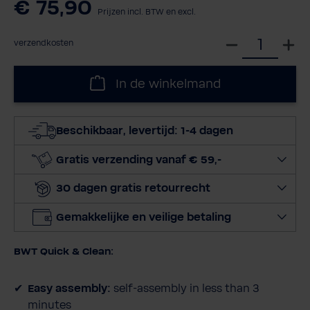
€ 75,90
Prijzen incl. BTW en excl.
S
verzendkosten
e
l
In de winkelmand
e
c
t
Beschikbaar, levertijd: 1-4 dagen
e
e
Gratis verzending vanaf € 59,-
r
30 dagen gratis retourrecht
h
o
Gemakkelijke en veilige betaling
e
v
BWT Quick & Clean:
e
e
Easy assembly:
self-assembly in less than 3
l
minutes
h