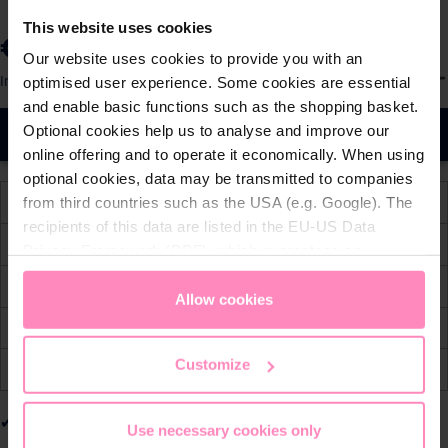
This website uses cookies
€ 12,99
Prijzen incl. BTW en excl. verzendkosten
Our website uses cookies to provide you with an
S
optimised user experience. Some cookies are essential
Inhoud:
1
e
and enable basic functions such as the shopping basket.
l
Optional cookies help us to analyse and improve our
In de winkelmand
e
online offering and to operate it economically. When using
c
optional cookies, data may be transmitted to companies
t
from third countries such as the USA (e.g. Google). The
Beschikbaar, levertijd: 2-4 dagen
e
recipients of this data are listed in the EU-US Data
e
Gratis verzending vanaf € 59,-
Privacy Framework (DPF), which guarantees an
r
appropriate level of data protection. You can
accept all
30 dagen gratis retourrecht
h
cookies
or
only allow necessary cookies
. You can
Allow cookies
o
access and change your chosen setting at any time in
Gemakkelijke en veilige betaling
e
the footer of this website.
v
Customize
Aanbieding
e
e
Schnell einziehend
Use necessary cookies only
l