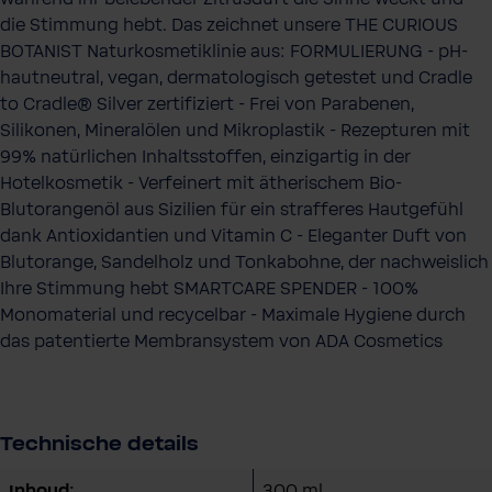
die Stimmung hebt. Das zeichnet unsere THE CURIOUS
BOTANIST Naturkosmetiklinie aus: FORMULIERUNG - pH-
hautneutral, vegan, dermatologisch getestet und Cradle
to Cradle® Silver zertifiziert - Frei von Parabenen,
Silikonen, Mineralölen und Mikroplastik - Rezepturen mit
99% natürlichen Inhaltsstoffen, einzigartig in der
Hotelkosmetik - Verfeinert mit ätherischem Bio-
Blutorangenöl aus Sizilien für ein strafferes Hautgefühl
dank Antioxidantien und Vitamin C - Eleganter Duft von
Blutorange, Sandelholz und Tonkabohne, der nachweislich
Ihre Stimmung hebt SMARTCARE SPENDER - 100%
Monomaterial und recycelbar - Maximale Hygiene durch
das patentierte Membransystem von ADA Cosmetics
Technische details
Inhoud:
300 ml