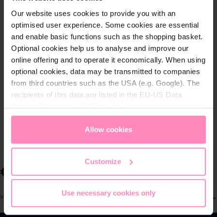
Our website uses cookies to provide you with an
optimised user experience. Some cookies are essential
and enable basic functions such as the shopping basket.
Optional cookies help us to analyse and improve our
online offering and to operate it economically. When using
optional cookies, data may be transmitted to companies
from third countries such as the USA (e.g. Google). The
recipients of this data are listed in the EU-US Data
Privacy Framework (DPF), which guarantees an
appropriate level of data protection. You can
accept all
cookies
or
only allow necessary cookies
. You can
Allow cookies
access and change your chosen setting at any time in
the footer of this website.
Customize
€ 99,90
Prijzen incl. BTW en excl.
Use necessary cookies only
S
verzendkosten
e