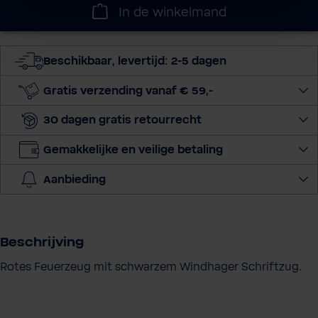
l
In de winkelmand
e
c
t
Beschikbaar, levertijd: 2-5 dagen
e
e
Gratis verzending vanaf € 59,-
r
30 dagen gratis retourrecht
h
o
Gemakkelijke en veilige betaling
e
v
Aanbieding
e
e
l
h
Beschrijving
e
Rotes Feuerzeug mit schwarzem Windhager Schriftzug.
i
d