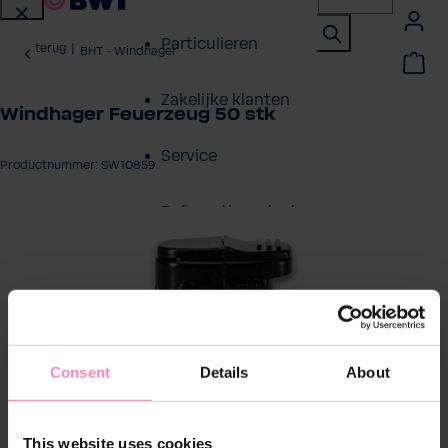
Particulieren
terug
|
BHT - Windhager
Zakelijke klanten
Windhager Feuerzeug 50 stk
Service
Productnummer: SW10859
Referentieprojecten
eeldingengalerij overslaan
Over BWT
Contactpersonen
Consent
Details
About
Vind een installateur
This website uses cookies