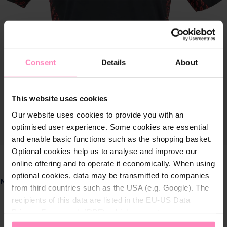
Consent
Details
About
This website uses cookies
Our website uses cookies to provide you with an
optimised user experience. Some cookies are essential
and enable basic functions such as the shopping basket.
Optional cookies help us to analyse and improve our
online offering and to operate it economically. When using
optional cookies, data may be transmitted to companies
Selecteer
Maat
from third countries such as the USA (e.g. Google). The
recipients of this data are listed in the EU-US Data
XS
S
M
L
XL
2XL
Privacy Framework (DPF), which guarantees an
appropriate level of data protection. You can
accept all