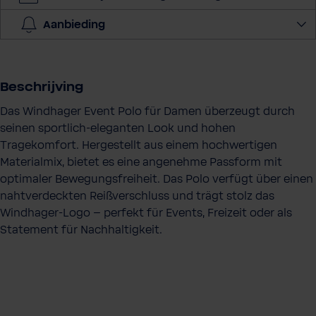
e
v
Aanbieding
e
e
l
h
Beschrijving
e
Das Windhager Event Polo für Damen überzeugt durch
i
seinen sportlich-eleganten Look und hohen
d
Tragekomfort. Hergestellt aus einem hochwertigen
Materialmix, bietet es eine angenehme Passform mit
optimaler Bewegungsfreiheit. Das Polo verfügt über einen
nahtverdeckten Reißverschluss und trägt stolz das
Windhager-Logo – perfekt für Events, Freizeit oder als
Statement für Nachhaltigkeit.