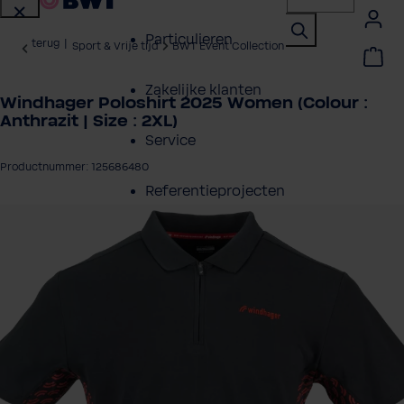
Particulieren
terug
|
Sport & Vrije tijd
BWT Event Collection
Zakelijke klanten
Windhager Poloshirt 2025 Women (Colour :
Anthrazit | Size : 2XL)
Service
Productnummer: 125686480
Referentieprojecten
eeldingengalerij overslaan
Over BWT
Contactpersonen
Vind een installateur