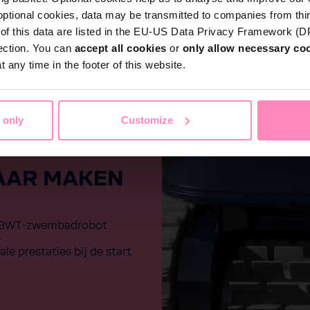
optional cookies, data may be transmitted to companies from thi
Particulieren
s of this data are listed in the EU-US Data Privacy Framework (
Thuis
Zwembadwater
Sport & Vrije 
tection. You can
accept all cookies
or
only allow necessary co
 any time in the footer of this website.
Zakelijke klanten
VOOR UW
Service
 only
Customize
OBOT
Referentieprojecten
AAR MAKEN
Over BWT
Contactpersonen
uw BWT-zwembadrobot
–
e prestaties bij de start
Vind een installateur