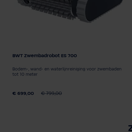
BWT Zwembadrobot ES 700
Model
ES700
ES800
ES1500
ES Echo
ES Nano
Bodem-, wand- en waterlijnreiniging voor zwembaden
tot 10 meter
€ 699,00
€ 799,00