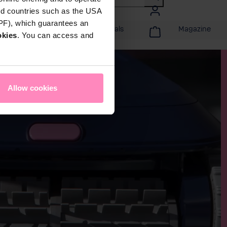
rd countries such as the USA
DPF), which guarantees an
tijd
Acties & Specials
Magazine
okies
. You can access and
Allow cookies