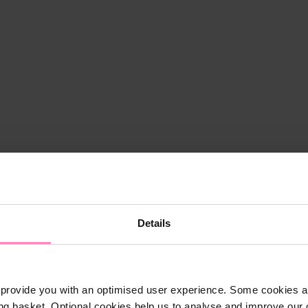
Details
provide you with an optimised user experience. Some cookies ar
Shop
ng basket. Optional cookies help us to analyse and improve our o