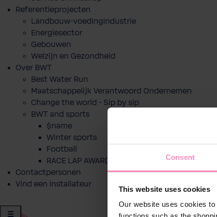
Referentieprojecten
Landbouw-voedingindustrie
Energiesector
Gebouwen
Welzijn en Gezondheid
Over BWT
Best Water Run
Maatschappelijk Verantwoord Ondernemen
Change the world - Sip by sip
BWT and sports
$name
Winter sports
Football
Consent
RACE LAP AWARD
Contactpersonen
Vind een installateur
This website uses cookies
Our website uses cookies to 
functions such as the shoppi