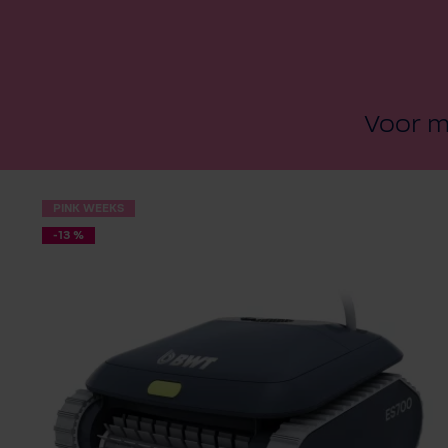
Voor m
PINK WEEKS
-13 %