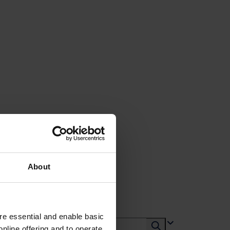
About
e essential and enable basic
nline offering and to operate