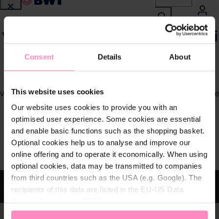
Particulieren
Vind een BWT zwembadpartner bij
Zakelijke klanten
jou in de buurt
Consent
Details
About
Service
Gebruik onze partnerlocator om erkende BWT dealers
This website uses cookies
voor F1 zwembadrobots in jouw omgeving te vinden. Onze
Referentieprojecten
gespecialiseerde partners helpen je bij het kiezen, kopen
Our website uses cookies to provide you with an
en optimaal gebruiken van je zwembadrobot en staan
optimised user experience. Some cookies are essential
klaar om al je vragen te beantwoorden.
and enable basic functions such as the shopping basket.
Over BWT
Optional cookies help us to analyse and improve our
online offering and to operate it economically. When using
Contactpersonen
optional cookies, data may be transmitted to companies
from third countries such as the USA (e.g. Google). The
Vind een installateur
recipients of this data are listed in the EU-US Data
Privacy Framework (DPF), which guarantees an
appropriate level of data protection. You can
accept all