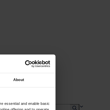
About
e essential and enable basic
nline offering and to operate