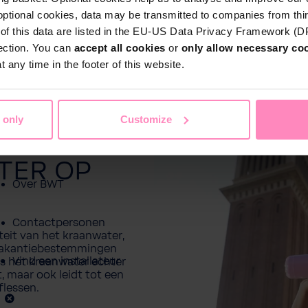
optional cookies, data may be transmitted to companies from thi
Particulieren
s of this data are listed in the EU-US Data Privacy Framework (
Thuis
Zwembadwater
Sport & Vrije 
tection. You can
accept all cookies
or
only allow necessary co
 any time in the footer of this website.
Zakelijke klanten
EEN
Service
 only
Customize
ER
Referentieprojecten
TER OP
Over BWT
Contactpersonen
teit van het kraanwater,
e vakantiebestemmingen
Vind een installateur
l is het kraanwater echter
, maar ook leidt tot een
flessen.