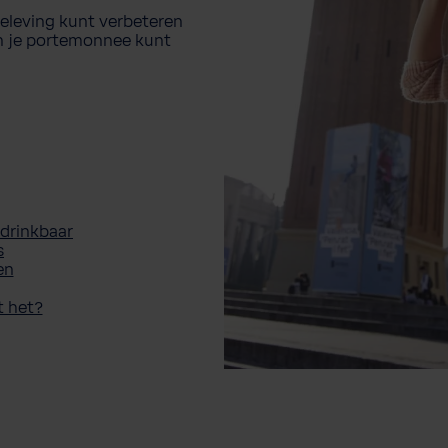
ebeleving kunt verbeteren
en je portemonnee kunt
ndrinkbaar
s
en
t het?