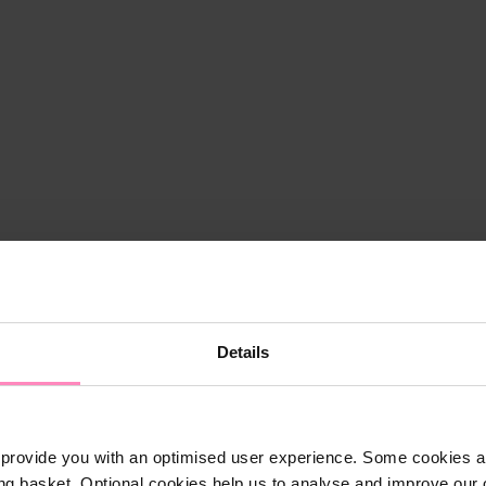
Details
provide you with an optimised user experience. Some cookies ar
Shop
ng basket. Optional cookies help us to analyse and improve our o