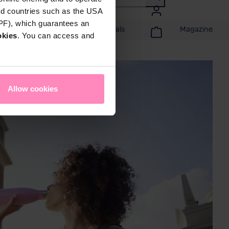
rd countries such as the USA
DPF), which guarantees an
tijd
Acties & Specials
Magazine
okies
. You can access and
Allow cookies