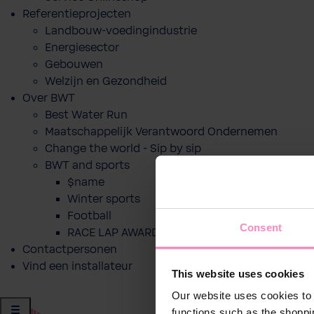
Referentieprojecten
Landbouw-voedingindustrie
Energiesector
Gebouwen
Welzijn en Gezondheid
Over BWT
Best Water Run
Maatschappelijk Verantwoord Ondernemen
Change the world - Sip by sip
BWT and sports
$name
Winter sports
Football
Consent
RACE LAP AWARD
Contactpersonen
Vind een installateur
This website uses cookies
Our website uses cookies to 
functions such as the shoppi