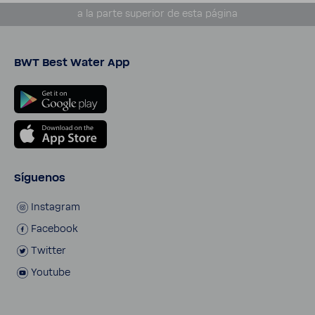
a la parte supe­rior de esta página
BWT Best Water App
Síguenos
Insta­gram
Face­book
Twitter
Youtube