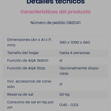
Deta­lles técnicos
Carac­te­rís­ticas del producto
Número de pedido 082041
Dimen­siones (An x Al x P,
390 x 1090 x 560
mm)
Tamaño del hogar
hasta 4 personas
Función de AQA Watch
sí
Función de AQA Stop
Opcio­nal­mente dispo­
nible
Incl. acce­so­rios de cone­
sí
xión
Reserva de sal
50 kg
Consumo de sal en kg por
0,45 - 0,53
m³