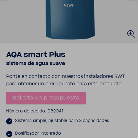
AQA smart Plus
Sistema de agua suave
Ponte en contacto con nues­tros insta­la­dores BWT
para obtener un presu­puesto para este producto.
Soli­cita un presu­puesto
Número de pedido: 082041
Sistema simple, ajus­table para 3 capa­ci­dades
Dosi­fi­cador inte­grado