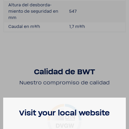
Altura del desbor­da­
miento de segu­ridad en
547
mm
Caudal en m³/h
1,7 m³/h
Calidad de BWT
Nuestro compro­miso de calidad
Visit your local website