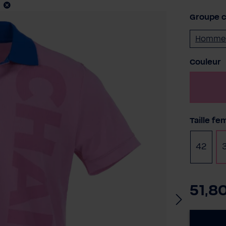
Groupe c
Homme
Sélectio
Couleur
R
Sélectio
Taille f
42
51,8