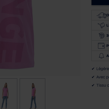
D
L
3
P
A
Légère
Avec p
Tissu 