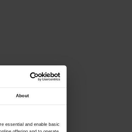
About
e essential and enable basic
nline offering and to operate