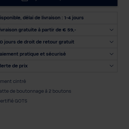
e
c
t
isponible, délai de livraison : 1-4 jours
i
o
ivraison gratuite à partir de € 59,-
n
0 jours de droit de retour gratuit
n
e
aiement pratique et sécurisé
r
l
lerte de prix
a
q
ment cintré
u
a
atte de boutonnage à 2 boutons
n
certifié GOTS
t
i
t
é