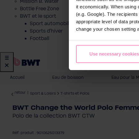
Mission B. Water
it economically. When using 
Bottle Free Zone
(e.g. Google). The recipient
BWT et le sport
appropriate level of data pro
Sport automobile
change your chosen setting at
Sports d'hiver
Football
Use necessary cookies
Accueil
Eau de boisson
Eau pour la 
retour
|
Sport & Loisirs
T-shirts et Polos
BWT Change the World Polo Femm
Polo de la collection BWT CTW
Réf. produit : 9010625013379