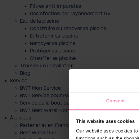
Filtres anti-impuretés
Desinfection par rayonnement UV
Eau de la piscine
Construire ou rénover sa piscine
Entretenir sa piscine
Nettoyer sa piscine
Protéger sa piscine
Chauffer sa piscine
Trouver un installateur
Blog
Service
BWT Mon Service
BWT Service pour Particuliers
Consent
Service de la boutique en ligne
BWT Best Water Home App
À propos
This website uses cookies
Partenariat en France
Our website uses cookies to 
Best Water Run
functions such as the shoppi