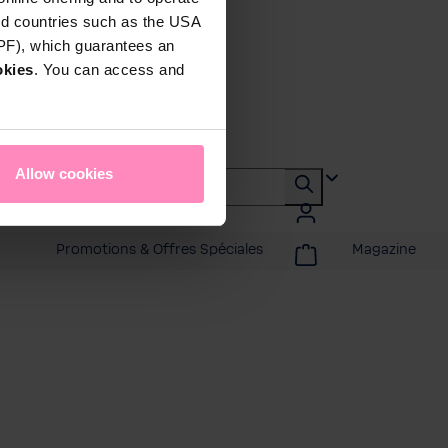
rd countries such as the USA
DPF), which guarantees an
okies
. You can access and
Allow cookies
Promotions & Offres Spéciales
Magazine