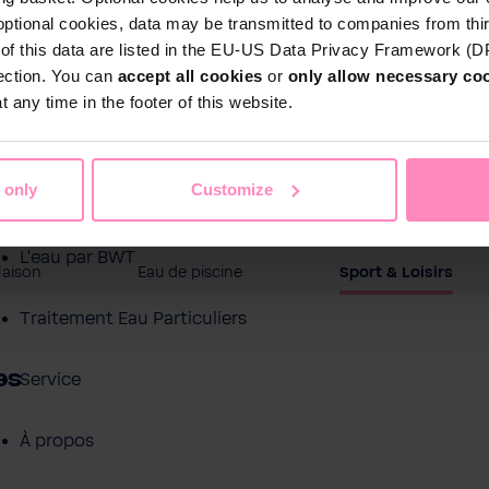
optional cookies, data may be transmitted to companies from thi
s of this data are listed in the EU-US Data Privacy Framework (
tection. You can
accept all cookies
or
only allow necessary co
 any time in the footer of this website.
 only
Customize
Boutique en ligne
L'eau par BWT
Maison
Eau de piscine
Sport & Loisirs
Traitement Eau Particuliers
es
Service
À propos