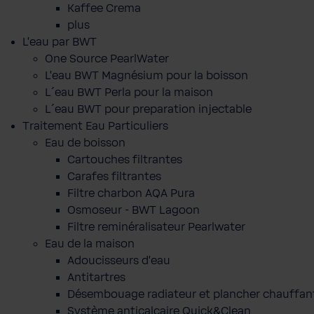
Kaffee Crema
plus
L'eau par BWT
One Source PearlWater
L’eau BWT Magnésium pour la boisson
L´eau BWT Perla pour la maison
L´eau BWT pour preparation injectable
Traitement Eau Particuliers
Eau de boisson
Cartouches filtrantes
Carafes filtrantes
Filtre charbon AQA Pura
Osmoseur - BWT Lagoon
Filtre reminéralisateur Pearlwater
Eau de la maison
Adoucisseurs d'eau
Antitartres
Désembouage radiateur et plancher chauffan
Système anticalcaire Quick&Clean