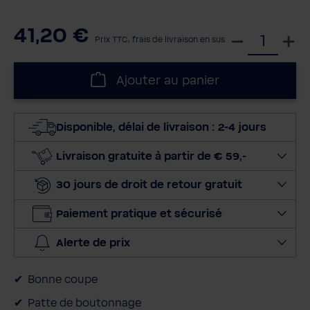
41,20 €
S
Prix TTC, frais de livraison en sus
é
l
Ajouter au panier
e
c
t
Disponible, délai de livraison : 2-4 jours
i
o
Livraison gratuite à partir de € 59,-
n
30 jours de droit de retour gratuit
n
e
Paiement pratique et sécurisé
r
l
Alerte de prix
a
q
Bonne coupe
u
a
Patte de boutonnage