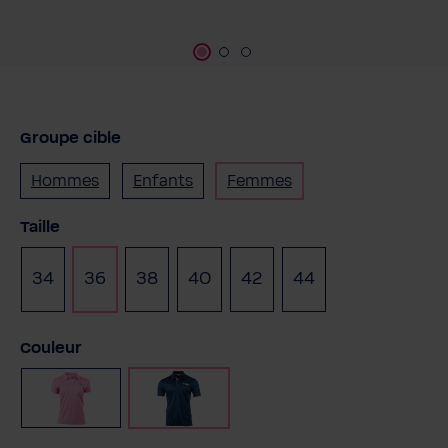
Groupe cible
Hommes
Enfants
Femmes
Sélectionnez
Taille
34
36
38
40
42
44
(Cette option n'e
Sélectionnez
Couleur
Rose
Marine