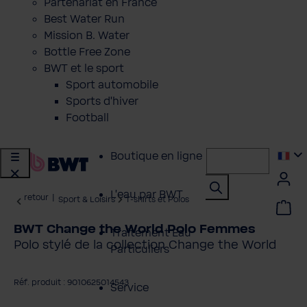
Partenariat en France
Best Water Run
Mission B. Water
Bottle Free Zone
BWT et le sport
Sport automobile
Sports d'hiver
Football
Boutique en ligne
L'eau par BWT
retour
|
Sport & Loisirs
T-shirts et Polos
BWT Change the World Polo Femmes
Traitement Eau
Polo stylé de la collection Change the World
Particuliers
Réf. produit : 9010625014543
Service