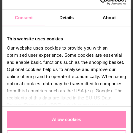
Couleur:
Rose
, Marine
Consent
Details
About
Matériau:
100% recycled polyester
Sexe:
Femmes
This website uses cookies
Our website uses cookies to provide you with an
optimised user experience. Some cookies are essential
and enable basic functions such as the shopping basket.
Conseils d'entretien
Optional cookies help us to analyse and improve our
online offering and to operate it economically. When using
Laver avec des couleurs similaires
optional cookies, data may be transmitted to companies
Ne pas utiliser d'adoucissant
from third countries such as the USA (e.g. Google). The
Ne pas repasser le logo ou l'impression
recipients of this data are listed in the EU-US Data
Température de lavage de 40
Privacy Framework (DPF), which guarantees an
appropriate level of data protection. You can
accept all
cookies
or
only allow necessary cookies
. You can
Allow cookies
access and change your chosen setting at any time in