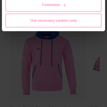
the footer of this website.
Customize
More from the Change the World
Collection
Use necessary cookies only