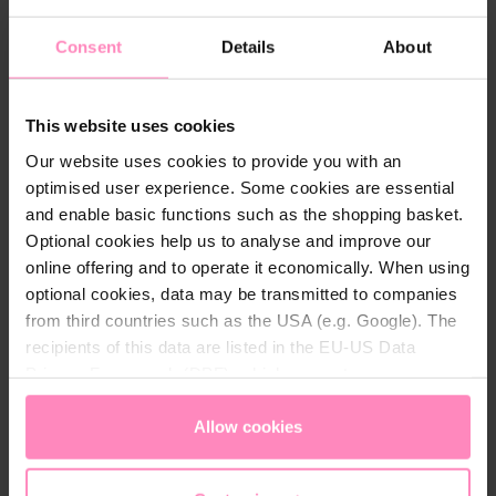
Consent
Details
About
This website uses cookies
Télécharger
Our website uses cookies to provide you with an
optimised user experience. Some cookies are essential
WQA-Certificate.pdf
and enable basic functions such as the shopping basket.
Télécharger
Optional cookies help us to analyse and improve our
online offering and to operate it economically. When using
optional cookies, data may be transmitted to companies
NSF-Conditions.pdf
from third countries such as the USA (e.g. Google). The
Télécharger
recipients of this data are listed in the EU-US Data
Privacy Framework (DPF), which guarantees an
appropriate level of data protection. You can
accept all
cookies
or
only allow necessary cookies
. You can
Allow cookies
access and change your chosen setting at any time in
the footer of this website.