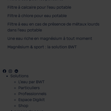
Filtre à calcaire pour l'eau potable
Filtre à chlore pour eau potable
Filtre à eau en cas de présence de métaux lourds
dans l'eau potable
Une eau riche en magnésium à tout moment
Magnésium & sport : la solution BWT
Facebook
Youtube
Instagram
LinkedIn
Solutions
L'eau par BWT
Particuliers
BWT Mineralizing Postfilter for Reverse
Professionnels
Osmosis
Espace Digikit
6,00 €
Shop
Prix TTC, frais de livraison en sus