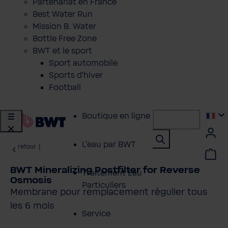
Partenariat en France
Best Water Run
Mission B. Water
Bottle Free Zone
BWT et le sport
Sport automobile
Sports d'hiver
Football
Boutique en ligne
L'eau par BWT
retour
|
BWT Mineralizing Postfilter for Reverse
Traitement Eau
Osmosis
Particuliers
Membrane pour remplacement régulier tous
les 6 mois
Service