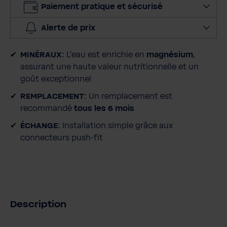
Paiement pratique et sécurisé
l
a
Alerte de prix
q
u
MINÉRAUX:
L'eau est enrichie en
magnésium
,
a
assurant une haute valeur nutritionnelle et un
n
goût exceptionnel
t
i
REMPLACEMENT:
Un remplacement est
t
recommandé
tous les 6 mois
é
ÉCHANGE:
Installation simple grâce aux
connecteurs push-fit
Description