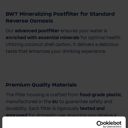
BWT Mineralizing Postfilter for Standard
Reverse Osmosis
Our
advanced postfilter
ensures your water is
enriched with essential minerals
for optimal health.
Utilizing coconut shell carbon, it delivers a delicious
taste that enhances your drinking experience.
Premium Quality Materials
The filter housing is crafted from
food-grade plastic
,
manufactured in the
EU
to guarantee safety and
durability. Each filter is rigorously
tested and
approved
for domestic use, ensuring you receive a
product that meets the
highest standards.