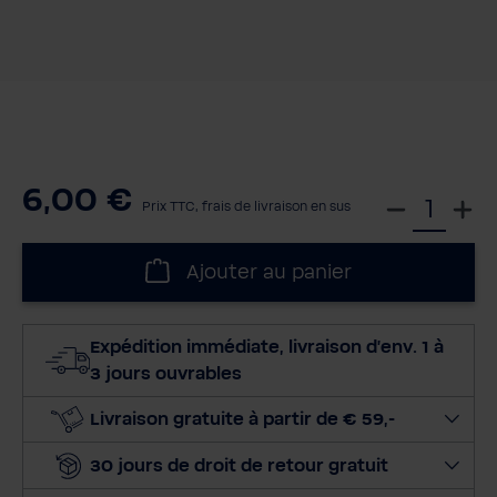
6,00 €
S
Prix TTC, frais de livraison en sus
é
l
Ajouter au panier
e
c
t
Expédition immédiate, livraison d'env. 1 à
i
3 jours ouvrables
o
n
Livraison gratuite à partir de € 59,-
n
30 jours de droit de retour gratuit
e
r