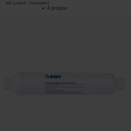
Réf. produit : PD2010BWT
À propos
gnorer la galerie d'images