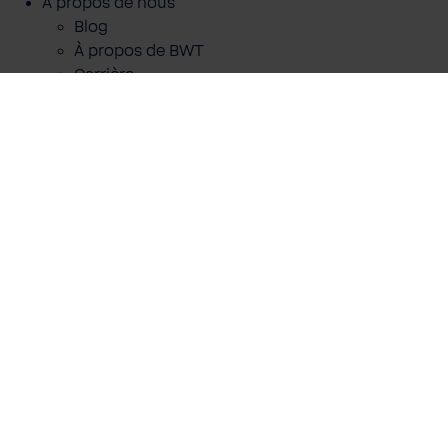
A propos de nous
Ajouter au panier
Blog
À propos de BWT
Carrière
Espace Pro
Fiches de données de sécurité
Autres informations
Protection des données
CGV
Mentions legales
Cookies
Fiches QCE
RSE
Déclaration d'accessibilité
BEST WATER APP
Android
iOS