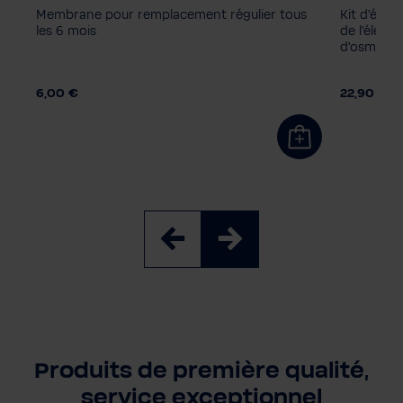
Membrane pour remplacement régulier tous
Kit d'écha
les 6 mois
de l'éléme
d'osmose 
6,00 €
22,90 €
Produits de première qualité,
service exceptionnel