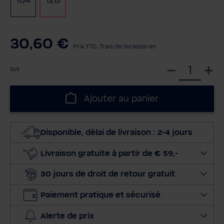
164
128
30,60 €
Prix TTC, frais de livraison en
S
sus
é
l
Ajouter au panier
e
c
t
Disponible, délai de livraison : 2-4 jours
i
o
Livraison gratuite à partir de € 59,-
n
30 jours de droit de retour gratuit
n
e
Paiement pratique et sécurisé
r
l
Alerte de prix
a