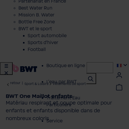
Partenariat en France
Best Water Run
Mission B. Water
Bottle Free Zone
BWT et le sport
Sport automobile
Sports d'hiver
Football
Boutique en ligne
L'eau par BWT
retour
|
Sport & Loisirs
Vêtements de sport
BWT One Maillot enfants
Traitement Eau
Matériau respirant et coupe optimale pour
Particuliers
enfants et enfants disponible dans de
nombreux coloris
Service