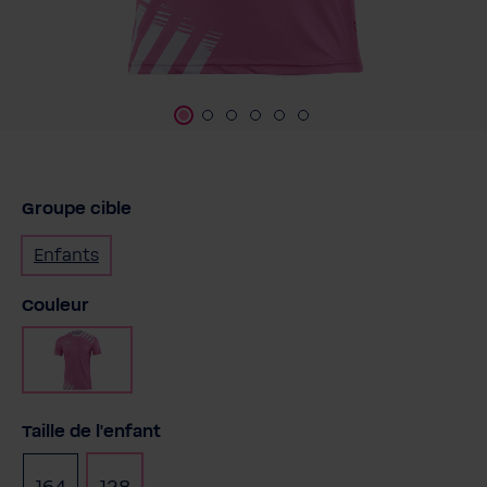
Groupe cible
Enfants
Sélectionnez
Couleur
Rose
Sélectionnez
Taille de l'enfant