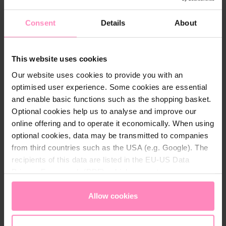
Consent
Details
About
Détails techniques
Couleur:
Ble
,
,
,
,
,
,
u
Rouge
Noir
Rose
Blanc
Vert
Magenta
This website uses cookies
Our website uses cookies to provide you with an
Matéria
100 % polyester
optimised user experience. Some cookies are essential
u:
and enable basic functions such as the shopping basket.
Sexe:
Enfants
Optional cookies help us to analyse and improve our
online offering and to operate it economically. When using
optional cookies, data may be transmitted to companies
from third countries such as the USA (e.g. Google). The
recipients of this data are listed in the EU-US Data
Conseils d'entretien
Privacy Framework (DPF), which guarantees an
appropriate level of data protection. You can
accept all
Laver à un maximum de 40 °C avec une lessive
cookies
or
only allow necessary cookies
. You can
Allow cookies
pour textiles délicats
access and change your chosen setting at any time in
Le sèche-linge n'est pas recommandé
the footer of this website.
Si nécessaire, repasser les textiles en polyester à