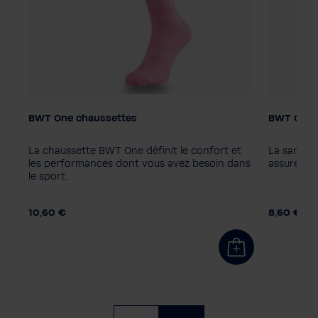
BWT One chaussettes
BWT One c
Couleur
Taille ad
Junior
La chaussette BWT One définit le confort et
La sangle 
Couleur
les performances dont vous avez besoin dans
assure une
le sport.
Tailles des tubulures
35-38
39-42
43-46
10,60 €
8,60 €