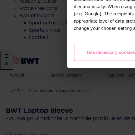
Mission B. Water
it economically. When using 
Bottle Free Zone
(e.g. Google). The recipient
BWT et le sport
appropriate level of data pro
Sport automobile
change your chosen setting at
Sports d'hiver
Football
Use necessary cookies
Accueil
Eau de boisson
Eau pour la 
retour
|
Sport & Loisirs
Sacs à dos et sacs
BWT Laptop Sleeve
Housse pour ordinateur portable pratique et de h