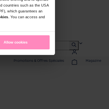
rd countries such as the USA
DPF), which guarantees an
okies
. You can access and
Allow cookies
Promotions & Offres Spéciales
Magazine