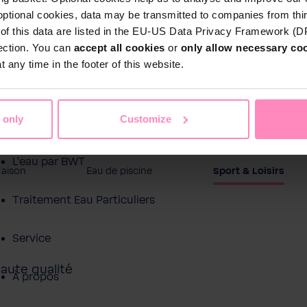
optional cookies, data may be transmitted to companies from thi
s of this data are listed in the EU-US Data Privacy Framework (
tection. You can
accept all cookies
or
only allow necessary co
 any time in the footer of this website.
 only
Customize
Boutique en ligne
L'eau par BWT
Maison
Eau de piscine
Sport & Loisirs
Traitement Eau Particuliers
Service
aute qualité
À propos