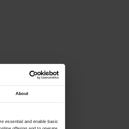
About
e essential and enable basic
nline offering and to operate