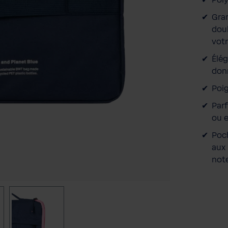
Gran
doub
votr
Élég
don
Poig
Parf
ou 
Poch
aux 
not