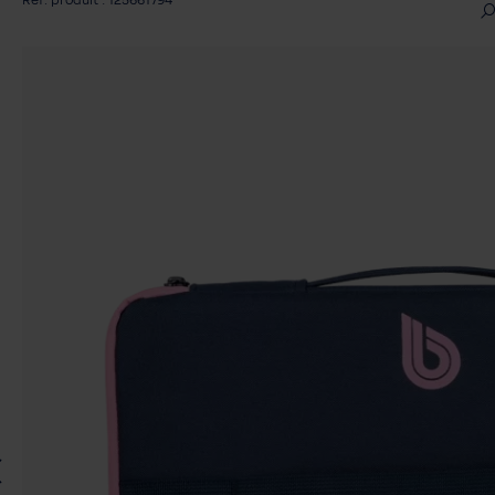
Réf. produit : 125661794
Ignorer la galerie d'images