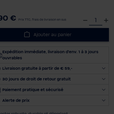
90 €
S
Prix TTC, frais de livraison en sus
é
l
Ajouter au panier
e
c
t
Expédition immédiate, livraison d'env. 1 à 3 jours
i
ouvrables
o
n
Livraison gratuite à partir de € 59,-
n
30 jours de droit de retour gratuit
e
r
Paiement pratique et sécurisé
l
a
Alerte de prix
q
u
ester robuste, durable et déperlant