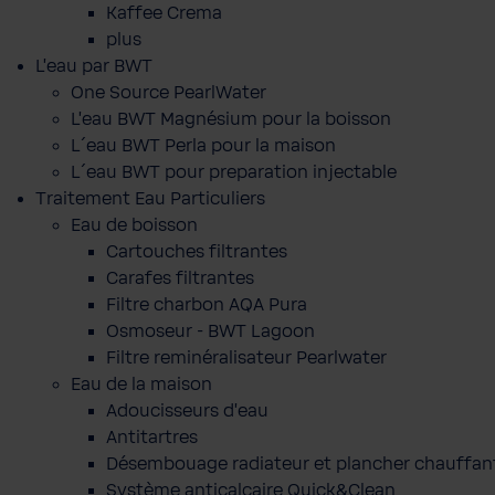
Kaffee Crema
plus
L'eau par BWT
One Source PearlWater
L’eau BWT Magnésium pour la boisson
L´eau BWT Perla pour la maison
L´eau BWT pour preparation injectable
Traitement Eau Particuliers
Eau de boisson
Cartouches filtrantes
Carafes filtrantes
Filtre charbon AQA Pura
Osmoseur - BWT Lagoon
Filtre reminéralisateur Pearlwater
Eau de la maison
Adoucisseurs d'eau
Antitartres
Désembouage radiateur et plancher chauffan
Système anticalcaire Quick&Clean