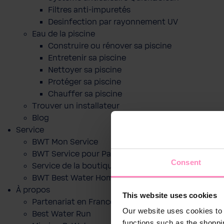
Filtres anti-impuretés
Desinfection par rayonnement UV
Eau de la piscine
Construire ou rénover sa piscine
Entretenir sa piscine
Nettoyer sa piscine
Protéger sa piscine
Chauffer sa piscine
Trouver un installateur
Blog
Service
BWT Mon Service
BWT Service pour Particuliers
Consent
Service de la boutique en ligne
BWT Best Water Home App
À propos
This website uses cookies
Partenariat en France
Our website uses cookies to 
Best Water Run
functions such as the shoppi