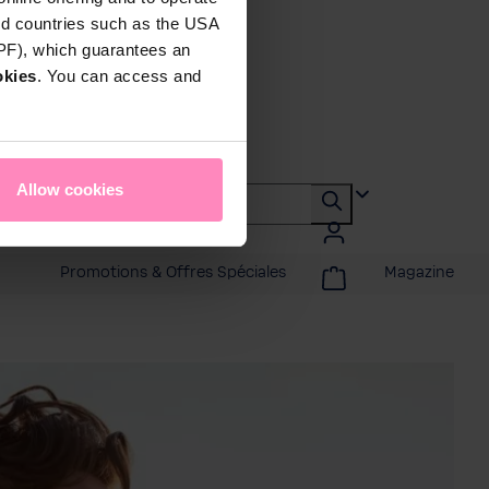
rd countries such as the USA
DPF), which guarantees an
okies
. You can access and
Allow cookies
Promotions & Offres Spéciales
Magazine