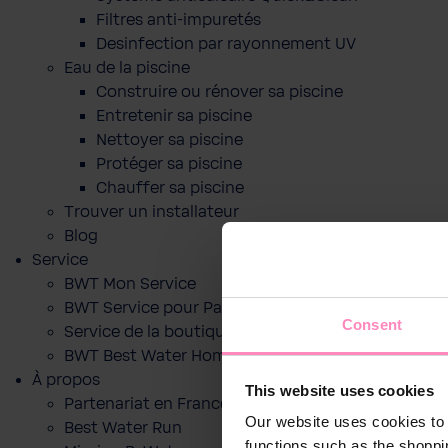
Filtres anti-impuretés
Desinfection par rayonnement UV
Eau de la piscine
Construire ou rénover sa piscine
Entretenir sa piscine
Nettoyer sa piscine
Protéger sa piscine
Chauffer sa piscine
Trouver un installateur
Blog
Service
BWT Mon Service
BWT Service pour Particuliers
Consent
Service de la boutique en ligne
BWT Best Water Home App
À propos
This website uses cookies
Partenariat en France
Our website uses cookies to 
Best Water Run
functions such as the shoppi