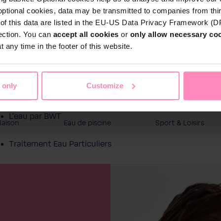
optional cookies, data may be transmitted to companies from thi
s of this data are listed in the EU-US Data Privacy Framework (
tection. You can
accept all cookies
or
only allow necessary co
 any time in the footer of this website.
 only
Customize
Boutique en ligne
L'eau par BWT
Maison
Eau de piscine
Sport & Loisirs
Traitement Eau Particuliers
Service
À propos