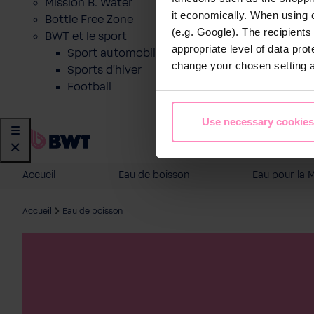
Mission B. Water
it economically. When using 
Bottle Free Zone
(e.g. Google). The recipient
BWT et le sport
appropriate level of data pro
Sport automobile
change your chosen setting at
Sports d'hiver
Football
Use necessary cookies
Accueil
Eau de boisson
Eau pour la 
Accueil
Eau de boisson