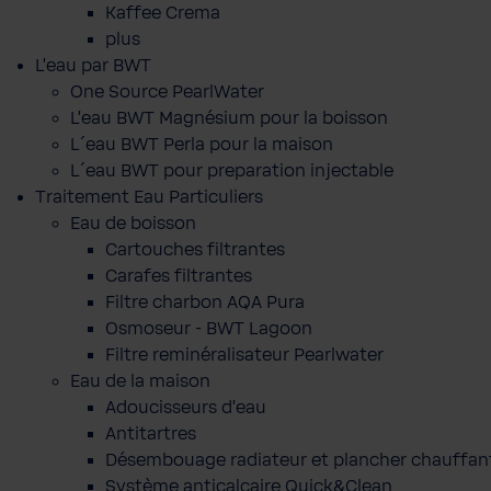
Kaffee Crema
plus
L'eau par BWT
One Source PearlWater
L’eau BWT Magnésium pour la boisson
L´eau BWT Perla pour la maison
L´eau BWT pour preparation injectable
Traitement Eau Particuliers
Eau de boisson
Cartouches filtrantes
Carafes filtrantes
Filtre charbon AQA Pura
Osmoseur - BWT Lagoon
Filtre reminéralisateur Pearlwater
Eau de la maison
Adoucisseurs d'eau
Antitartres
Désembouage radiateur et plancher chauffan
Système anticalcaire Quick&Clean