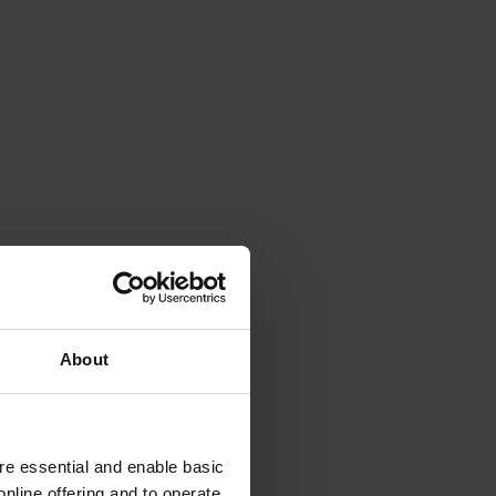
About
e essential and enable basic
nline offering and to operate