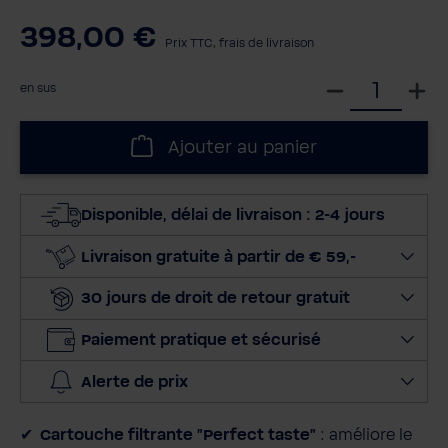
398,00 €
Prix TTC, frais de livraison
S
en sus
é
l
Ajouter au panier
e
c
t
Disponible, délai de livraison : 2-4 jours
i
o
Livraison gratuite à partir de € 59,-
n
30 jours de droit de retour gratuit
n
e
Paiement pratique et sécurisé
r
l
Alerte de prix
a
q
Cartouche filtrante "Perfect taste"
: améliore le
u