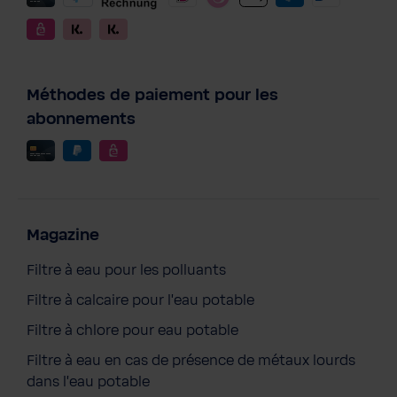
Méthodes de paiement pour les
abonnements
Magazine
Filtre à eau pour les polluants
AQA drink Pure 2.0 avec cartouche
Filtre à calcaire pour l'eau potable
filtrante MyAQUA "Perfect taste"
Filtre à chlore pour eau potable
398,00 €
Prix TTC, frais de livraison en sus
Filtre à eau en cas de présence de métaux lourds
dans l'eau potable
Ajouter au panier