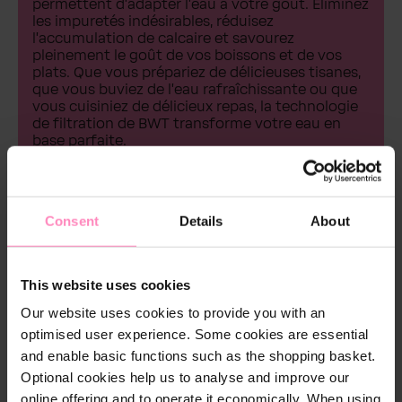
permettent d'adapter l'eau à votre goût. Éliminez
les impuretés indésirables, réduisez
l'accumulation de calcaire et savourez
pleinement le goût de vos boissons et de vos
plats. Que vous prépariez de délicieuses tisanes,
que vous buviez de l'eau rafraîchissante ou que
vous cuisiniez de délicieux repas, la technologie
de filtration de BWT transforme votre eau en
base parfaite.
Consent
Details
About
This website uses cookies
Our website uses cookies to provide you with an
optimised user experience. Some cookies are essential
and enable basic functions such as the shopping basket.
Optional cookies help us to analyse and improve our
online offering and to operate it economically. When using