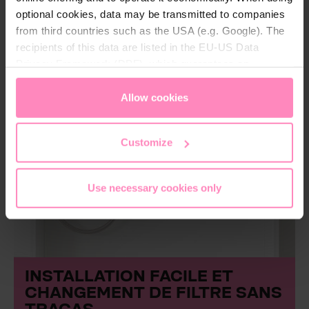
optional cookies, data may be transmitted to companies
from third countries such as the USA (e.g. Google). The
recipients of this data are listed in the EU-US Data
Privacy Framework (DPF), which guarantees an
appropriate level of data protection. You can
accept all
cookies
or
only allow necessary cookies
. You can
Allow cookies
access and change your chosen setting at any time in
the footer of this website.
Customize
Use necessary cookies only
INSTALLATION FACILE ET
CHANGEMENT DE FILTRE SANS