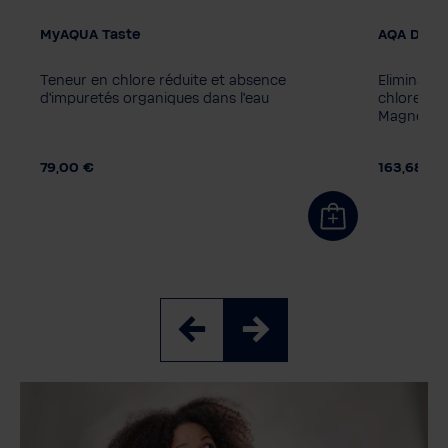
MyAQUA Taste
AQA DRIN
Filter cartridge
AQA bois
MyAQUA Perfect Taste
ZINC + 
Teneur en chlore réduite et absence
Eliminatio
MyAQUA Protect
MyAQUA Taste
ZINC + 
d'impuretés organiques dans l'eau
chlore et 
Magnésium 
79,00 €
163,68 €