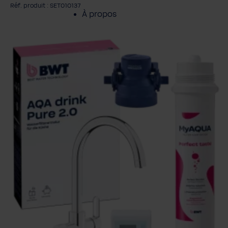
Réf. produit : SET010137
À propos
gnorer la galerie d'images