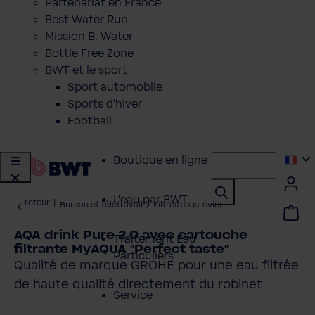
Partenariat en France
Best Water Run
Mission B. Water
Bottle Free Zone
BWT et le sport
Sport automobile
Sports d'hiver
Football
Boutique en ligne
L'eau par BWT
retour
|
Bureau et télétravail
Filtres sous-évier
AQA drink Pure 2.0 avec cartouche
Traitement Eau
filtrante MyAQUA "Perfect taste"
Particuliers
Qualité de marque GROHE pour une eau filtrée
de haute qualité directement du robinet
Service