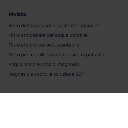
Rivista
Filtro dell'acqua per le sostanze inquinanti
Filtro anticalcare per acqua potabile
Filtro al cloro per acqua potabile
Pompa filtrante BWT i-star
Filtro per metalli pesanti nell'acqua potabile
409,00 €
Prezzi incl. IVA più costi di spedizione
Acqua sempre ricca di magnesio
Contenuto:
1 pz.
Magnesio e sport: la soluzione BWT
Richiesta di offerta
Facebook
Instagram
LinkedIN
Soluzioni
Home
Soluzioni per Privati