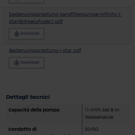
bedienungsanleitung-sandfilterpumpe-infinity-i-
star5694e6afca8c1.pdf
Download
Bedienungsanleitung-i-star.pdf
Download
Dettagli tecnici
Capacità della pompa:
11 m³/h bei 8 m
Wassersäule
Condotto di
50/50