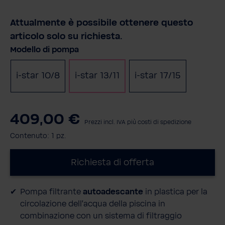
Attualmente è possibile ottenere questo
articolo solo su richiesta.
Seleziona
Modello di pompa
i-star 10/8
i-star 13/11
i-star 17/15
409,00 €
Prezzi incl. IVA più costi di spedizione
Contenuto:
1 pz.
Richiesta di offerta
Pompa filtrante
autoadescante
in plastica per la
circolazione dell'acqua della piscina in
combinazione con un sistema di filtraggio