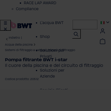
RACE LAP AWARD
Compliance
L'acqua BWT
Shop
indietro
|
Acqua della piscina
Soluzioni per
Sistemi di filtraggio a sabbia | Pompe di filtraggio
Privati
Pompa filtrante BWT i-star
Il cuore della piscina e del circuito di filtraggio
Soluzioni per
Aziende
Codice prodotto: 20512
Servizio Clienti
alta la galleria di immagini
Azienda