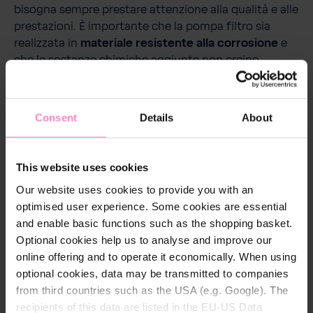
bisogna sempre prestare attenzione alla qualità e alle
prestazioni. È importante che la pompa filtro sia
realizzata in
materiale resistente alla corrosione
e
che le sostanze chimiche aggiunte non creino
problemi. Inoltre, le prestazioni o la portata/ora
devono essere adeguate alle dimensioni della piscina.
Idealmente,
il contenuto della piscina dovrebbe
Consent
Details
About
essere fatto circolare due volte al giorno.
La
portata deve quindi essere sufficiente a far circolare
l'acqua della piscina due volte nell'arco di 8 ore di
This website uses cookies
funzionamento.
Our website uses cookies to provide you with an
optimised user experience. Some cookies are essential
Regola empirica
: (volume d'acqua in m³) x 2 / 8 =
and enable basic functions such as the shopping basket.
capacità di circolazione consigliata
Optional cookies help us to analyse and improve our
online offering and to operate it economically. When using
Innovativa pompa di filtraggio Infinity i-star di BWT
optional cookies, data may be transmitted to companies
Grazie all'alloggiamento rotondo della pompa, la
from third countries such as the USA (e.g. Google). The
pompa di filtraggio autoadescante convince
recipients of this data are listed in the EU-US Data