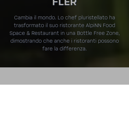
FLER
Cambia il mondo. Lo chef pluri­stel­lato ha
trasfor­mato il suo risto­rante AlpiNN Food
Space & Restau­rant in una Bottle Free Zone,
dimo­strando che anche i risto­ranti possono
fare la diffe­renza.
BWT
BRAND AMBAS­SADOR
Insieme perse­guiamo un obiet­tivo: