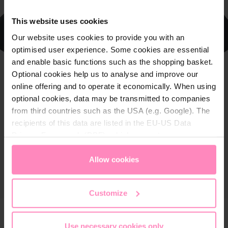
This website uses cookies
Our website uses cookies to provide you with an
optimised user experience. Some cookies are essential
and enable basic functions such as the shopping basket.
Optional cookies help us to analyse and improve our
online offering and to operate it economically. When using
optional cookies, data may be transmitted to companies
from third countries such as the USA (e.g. Google). The
recipients of this data are listed in the EU-US Data
Privacy Framework (DPF), which guarantees an
appropriate level of data protection. You can
accept all
cookies
or
only allow necessary cookies
. You can
Allow cookies
access and change your chosen setting at any time in
the footer of this website.
Customize
Use necessary cookies only