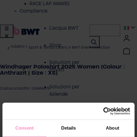
RACE LAP AWARD
Compliance
L'acqua BWT
Shop
indietro
|
Sport & Tempo Libero
BWT Event Collection
Soluzioni per
Windhager Poloshirt 2025 Women (Colour :
Privati
Anthrazit | Size : XS)
Soluzioni per
Codice prodotto: 125686475
Aziende
a la galleria di immagini
Servizio Clienti
Consent
Details
About
Azienda