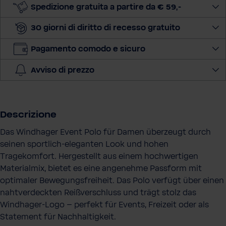
n
Spedizione gratuita a partire da € 59,-
a
30 giorni di diritto di recesso gratuito
l
a
Pagamento comodo e sicuro
q
u
Avviso di prezzo
a
n
t
i
Descrizione
t
Das Windhager Event Polo für Damen überzeugt durch
à
seinen sportlich-eleganten Look und hohen
Tragekomfort. Hergestellt aus einem hochwertigen
Materialmix, bietet es eine angenehme Passform mit
optimaler Bewegungsfreiheit. Das Polo verfügt über einen
nahtverdeckten Reißverschluss und trägt stolz das
Windhager-Logo – perfekt für Events, Freizeit oder als
Statement für Nachhaltigkeit.