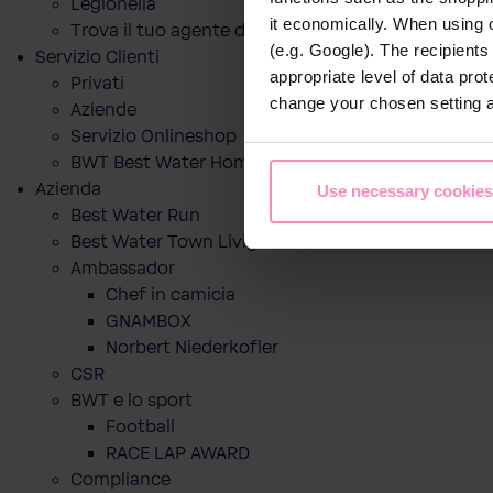
Legionella
it economically. When using 
Trova il tuo agente di zona
(e.g. Google). The recipient
Servizio Clienti
appropriate level of data pro
Privati
change your chosen setting at
Aziende
Servizio Onlineshop
BWT Best Water Home App
Azienda
Use necessary cookies
Best Water Run
Best Water Town Livigno
Ambassador
Chef in camicia
GNAMBOX
Norbert Niederkofler
CSR
BWT e lo sport
Football
RACE LAP AWARD
Compliance