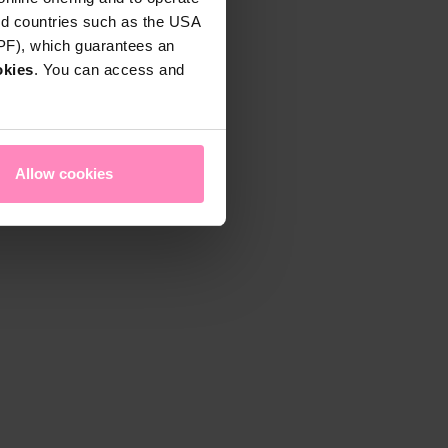
rd countries such as the USA
DPF), which guarantees an
okies
. You can access and
Allow cookies