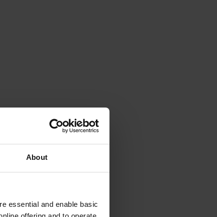
About
e essential and enable basic
nline offering and to operate