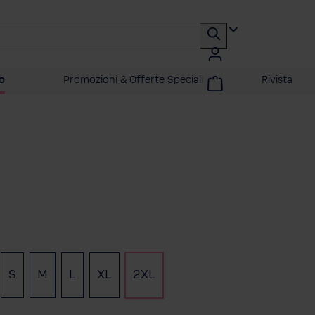
o
Promozioni & Offerte Speciali
Rivista
ona
S
M
L
XL
2XL
(Questa opzione non è al momento disponibile.)