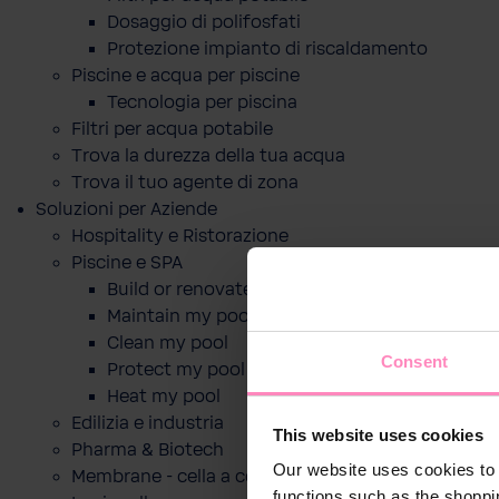
Dosaggio di polifosfati
Protezione impianto di riscaldamento
Piscine e acqua per piscine
Tecnologia per piscina
Filtri per acqua potabile
Trova la durezza della tua acqua
Trova il tuo agente di zona
Soluzioni per Aziende
Hospitality e Ristorazione
Piscine e SPA
Build or renovate my pool
Maintain my pool
Clean my pool
Consent
Protect my pool
Heat my pool
Edilizia e industria
This website uses cookies
Pharma & Biotech
Our website uses cookies to 
Membrane - cella a combustibile
functions such as the shoppi