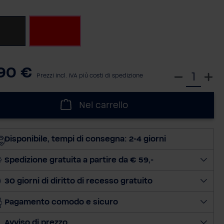
ona
Anthrazit
Rosso
90 €
S
Prezzi incl. IVA più costi di spedizione
e
l
Nel carrello
e
z
i
Disponibile, tempi di consegna: 2-4 giorni
o
n
Spedizione gratuita a partire da € 59,-
a
30 giorni di diritto di recesso gratuito
l
a
Pagamento comodo e sicuro
q
u
Avviso di prezzo