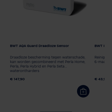
BWT AQA Guard Draadloze Sensor
BWT Iocle
Draadloze bescherming tegen waterschade,
Reiniging
kan worden gecombineerd met Perla Home,
6-maandel
Perla, Perla Hybrid en Perla Seta
waterontharders
€ 147,90
€ 43,90