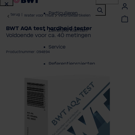
Particulieren
terug
|
Water voor Thuis
Verbruiksartikelen
BWT AQA test hardheid tester
Zakelijke klanten
Voldoende voor ca. 40 metingen
Service
Productnummer: 094894
Referentieprojecten
fbeeldingengalerij overslaan
Over BWT
Contactpersonen
Vind een installateur