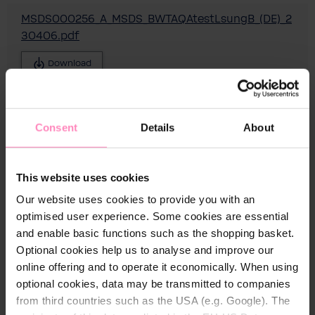
MSDS000256_A_MSDS_BWTAQAtestLsungB_(DE)_2
30406.pdf
Download
MSDS000257_A_MSDS_BWTAQAtestLsungB_(DE_e
n)_230406.pdf
Consent
Details
About
Download
This website uses cookies
MSDS000254_A_MSDS_BWTAQAtestLsungA_(DE)_2
Our website uses cookies to provide you with an
30313.pdf
optimised user experience. Some cookies are essential
and enable basic functions such as the shopping basket.
Download
Optional cookies help us to analyse and improve our
online offering and to operate it economically. When using
MSDS000255_A_MSDS_BWTAQAtestLsungA_(DE_E
optional cookies, data may be transmitted to companies
n)_230313.pdf
from third countries such as the USA (e.g. Google). The