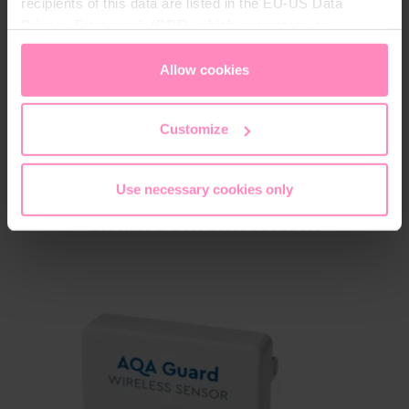
recipients of this data are listed in the EU-US Data
Download
Privacy Framework (DPF), which guarantees an
appropriate level of data protection. You can
accept all
bwt-aqa-test-product information.pdf
cookies
or
only allow necessary cookies
. You can
Allow cookies
access and change your chosen setting at any time in
Download
the footer of this website.
Customize
Use necessary cookies only
Dit kan u ook interesseren