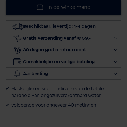
l
In de winkelmand
e
c
t
Beschikbaar, levertijd: 1-4 dagen
e
e
Gratis verzending vanaf € 59,-
r
30 dagen gratis retourrecht
h
o
Gemakkelijke en veilige betaling
e
v
Aanbieding
e
e
Makkelijke en snelle indicatie van de totale
l
hardheid van ongezuiverd/onthard water
h
e
voldoende voor ongeveer 40 metingen
i
d