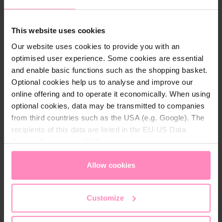
met een BWT logo op de koorden van de capuchon.
This website uses cookies
Our website uses cookies to provide you with an
Technische details
optimised user experience. Some cookies are essential
Geslacht:
Kinderen
and enable basic functions such as the shopping basket.
Optional cookies help us to analyse and improve our
Kleur:
Antraciet
online offering and to operate it economically. When using
optional cookies, data may be transmitted to companies
Materiaal:
100% katoen
from third countries such as the USA (e.g. Google). The
recipients of this data are listed in the EU-US Data
Privacy Framework (DPF), which guarantees an
appropriate level of data protection. You can
accept all
cookies
or
only allow necessary cookies
. You can
Allow cookies
access and change your chosen setting at any time in
Meer uit de collectie
the footer of this website.
Customize