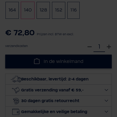
164
140
128
152
116
€ 72,80
Prijzen incl. BTW en excl.
S
verzendkosten
e
l
In de winkelmand
e
c
t
Beschikbaar, levertijd: 2-4 dagen
e
e
Gratis verzending vanaf € 59,-
r
30 dagen gratis retourrecht
h
o
Gemakkelijke en veilige betaling
e