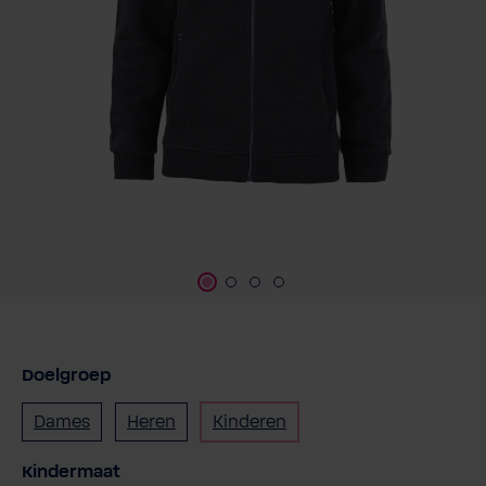
Doelgroep
Dames
Heren
Kinderen
Selecteer
Kindermaat