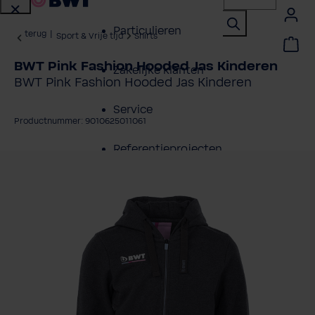
Particulieren
terug
|
Sport & Vrije tijd
Shirts
BWT Pink Fashion Hooded Jas Kinderen
Zakelijke klanten
BWT Pink Fashion Hooded Jas Kinderen
Service
Productnummer: 9010625011061
Referentieprojecten
fbeeldingengalerij overslaan
Over BWT
Contactpersonen
Vind een installateur