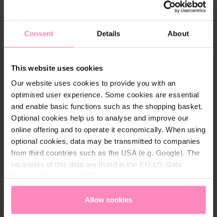
een ton-sur-ton BWT-logoprint op de mouw. De
zijzakken zijn uitermate praktisch, en geweldig om
elke dag te dragen. De rits is ook versierd met een
Consent
Details
About
BWT-logo, evenals de koorden van de capuchon.
This website uses cookies
Technische details
Our website uses cookies to provide you with an
optimised user experience. Some cookies are essential
Geslacht:
Heren
and enable basic functions such as the shopping basket.
Optional cookies help us to analyse and improve our
Kleur:
Antraciet
online offering and to operate it economically. When using
Maat:
S
optional cookies, data may be transmitted to companies
from third countries such as the USA (e.g. Google). The
Materiaal:
100% katoen
recipients of this data are listed in the EU-US Data
Privacy Framework (DPF), which guarantees an
appropriate level of data protection. You can
accept all
cookies
or
only allow necessary cookies
. You can
Allow cookies
access and change your chosen setting at any time in