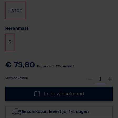
Heren
Selecteer
Herenmaat
S
€ 73,80
Prijzen incl. BTW en excl.
S
verzendkosten
e
l
In de winkelmand
e
c
t
Beschikbaar, levertijd: 1-4 dagen
e