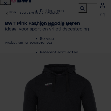
Particulieren
terug
|
Sport & Vrije tijd
Hoodies
BWT Pink Fashion Hoodie Heren
Zakelijke klanten
Ideaal voor sport en vrijetijdsbesteding
Service
Productnummer: 9010625011092
Referentieprojecten
fbeeldingengalerij overslaan
Over BWT
Contactpersonen
Vind een installateur