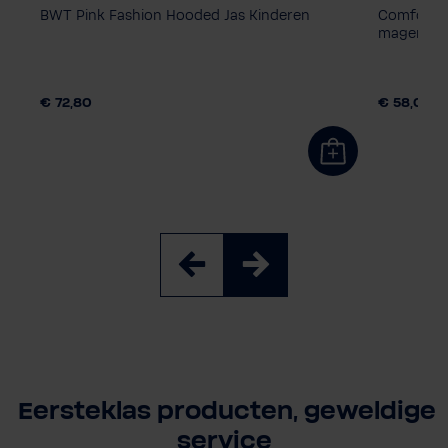
de
BWT Pink Fashion Hooded Jas Kinderen
Comfortab
magenta 
€ 72,80
€ 58,00
Eersteklas producten, geweldige
service