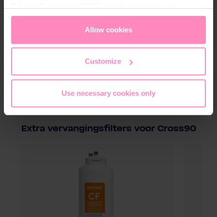
Privacy Framework (DPF), which guarantees an
Download
appropriate level of data protection. You can
accept all
cookies
or
only allow necessary cookies
. You can
Allow cookies
WQA-Certificate.pdf
access and change your chosen setting at any time in
the footer of this website.
Download
Customize
Use necessary cookies only
Extra vervangingsfilters voor Cross90