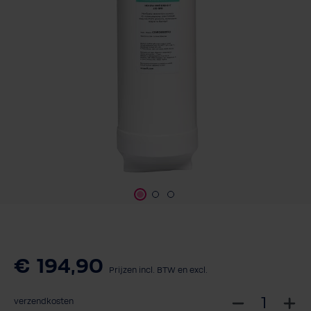
€ 194,90
Prijzen incl. BTW en excl.
S
verzendkosten