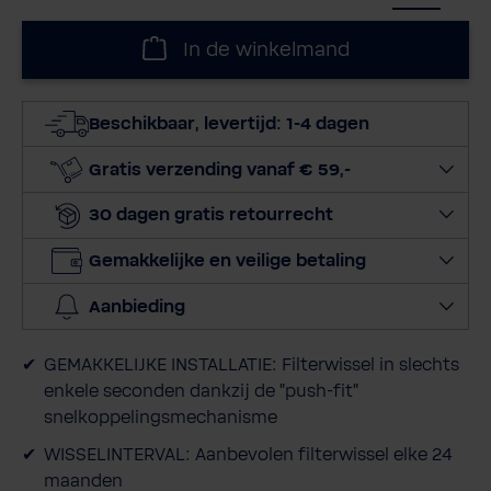
e
l
In de winkelmand
e
c
t
Beschikbaar, levertijd: 1-4 dagen
e
e
Gratis verzending vanaf € 59,-
r
30 dagen gratis retourrecht
h
o
Gemakkelijke en veilige betaling
e
v
Aanbieding
e
e
GEMAKKELIJKE INSTALLATIE: Filterwissel in slechts
l
enkele seconden dankzij de "push-fit"
h
snelkoppelingsmechanisme
e
i
WISSELINTERVAL: Aanbevolen filterwissel elke 24
d
maanden