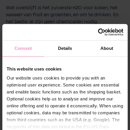
Wat overblijft is het zuiverste H2O voor koken, het
wassen van fruit en groenten, en om te drinken. En
het beste: er zijn geen chemicaliën nodig.
Kinderspel filterwissel
dankzij het
steekmechanisme, zonder onderbreking van de
Consent
Details
About
watervoorziening.
Filterwissel elke 24 maanden
This website uses cookies
Our website uses cookies to provide you with an
Download
optimised user experience. Some cookies are essential
and enable basic functions such as the shopping basket.
CROSS90-Manual.pdf
Optional cookies help us to analyse and improve our
online offering and to operate it economically. When using
Download
optional cookies, data may be transmitted to companies
from third countries such as the USA (e.g. Google). The
NSF-Conditions.pdf
recipients of this data are listed in the EU-US Data