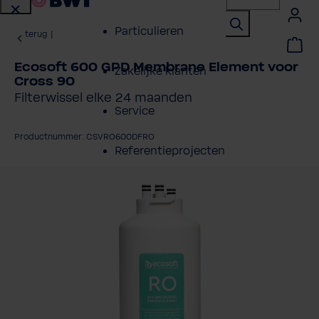
Particulieren
terug
|
Ecosoft 600 GPD Membrane Element voor
Zakelijke klanten
Cross 90
Filterwissel elke 24 maanden
Service
Productnummer: CSVRO600DFRO
Referentieprojecten
fbeeldingengalerij overslaan
Over BWT
Contactpersonen
Vind een installateur