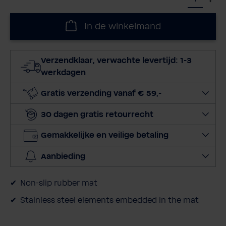
e
l
In de winkelmand
e
c
t
Verzendklaar, verwachte levertijd: 1-3
e
werkdagen
e
r
Gratis verzending vanaf € 59,-
h
30 dagen gratis retourrecht
o
e
Gemakkelijke en veilige betaling
v
e
Aanbieding
e
l
Non-slip rubber mat
h
e
Stainless steel elements embedded in the mat
i
d