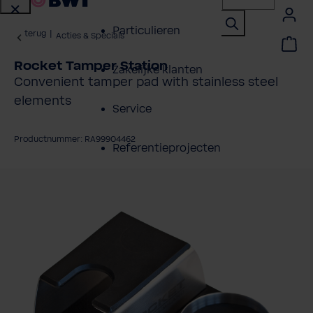
Particulieren
terug
|
Acties & Specials
Rocket Tamper Station
Zakelijke klanten
Convenient tamper pad with stainless steel
elements
Service
Productnummer: RA99904462
Referentieprojecten
fbeeldingengalerij overslaan
Over BWT
Contactpersonen
Vind een installateur