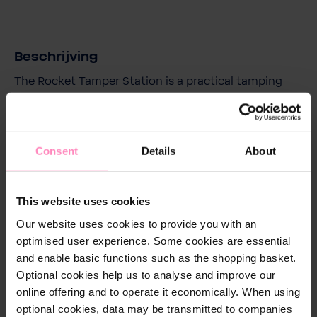
Beschrijving
The Rocket Tamper Station is a practical tamping
mat for compacting coffee grounds. The non-slip
rubber mat with embedded stainless steel elements
ensures maximum grip and precision, resulting in a
perfect outcome.
Consent
Details
About
This website uses cookies
Our website uses cookies to provide you with an
optimised user experience. Some cookies are essential
and enable basic functions such as the shopping basket.
More accessories
Optional cookies help us to analyse and improve our
online offering and to operate it economically. When using
optional cookies, data may be transmitted to companies