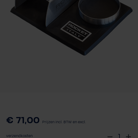
€ 71,00
Prijzen incl. BTW en excl.
S
verzendkosten