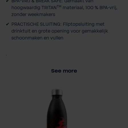
BPA-VRIJ & BREAK SAFE: Gemaakt van
e
TM
hoogwaardig TRITAN
materiaal, 100 % BPA-vrij,
i
zonder weekmakers
d
PRACTISCHE SLUITING: Fliptopsluiting met
drinktuit en grote opening voor gemakkelijk
schoonmaken en vullen
.
See more