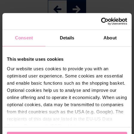
Beschrijving
Consent
Details
About
Kinderen worden niet alleen verliefd op het kleurrijke
motief, maar ook op de kindvriendelijke
This website uses cookies
fliptopsluiting en de drinktuit. De fles is gemaakt van
TM
het hoogwaardige materiaal Tritan
, dat geen
Our website uses cookies to provide you with an
weekmakers bevat en licht en onbreekbaar is.
optimised user experience. Some cookies are essential
Dankzij de ergonomische vorm past de fles in elke
and enable basic functions such as the shopping basket.
kinderhand. Een polsbandje maakt het gemakkelijk
Optional cookies help us to analyse and improve our
te dragen en maakt van de BWT-kinderdrinkfles de
online offering and to operate it economically. When using
ideale begeleider voor de kleuterschool, school of
optional cookies, data may be transmitted to companies
vrije tijd.
from third countries such as the USA (e.g. Google). The
recipients of this data are listed in the EU-US Data
Reinigingsinstructies
Privacy Framework (DPF), which guarantees an
Reinigingsinstructies Wij raden aan de fles met de
appropriate level of data protection. You can
accept all