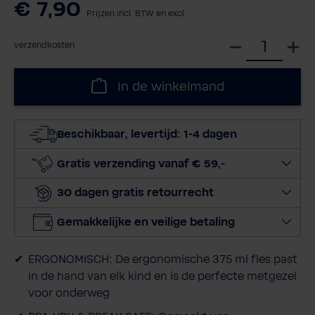
€ 7,90
Prijzen incl. BTW en excl.
S
verzendkosten
e
l
In de winkelmand
e
c
t
Beschikbaar, levertijd: 1-4 dagen
e
e
Gratis verzending vanaf € 59,-
r
30 dagen gratis retourrecht
h
o
Gemakkelijke en veilige betaling
e
v
ERGONOMISCH: De ergonomische 375 ml fles past
e
in de hand van elk kind en is de perfecte metgezel
e
voor onderweg
l
h