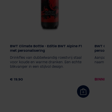
BWT Climate Bottle - Editie BWT Alpine F1
BWT Climat
Editie
Editie
met personalisering
personali
PINK
Diamond - Black
PINK
D
rij
Drinkfles van dubbelwandig roestvrij staal
Aanpasbaar
World Water Day - Blue
World Wa
oor
voor koude en warme dranken. Een echte
naam of e
blikvanger in een stijlvol design.
World Water Day - Pink
Windhager
World Wa
,90
Personalisering gewenst?
Personal
BINNENK
€ 19,90
Nee dank je
Ja graag
Nee dank