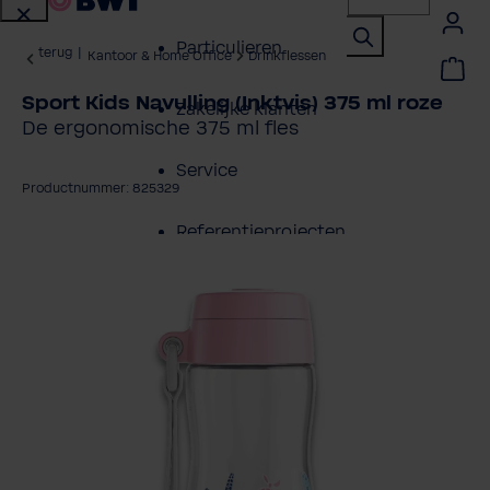
Particulieren
terug
|
Kantoor & Home Office
Drinkflessen
Sport Kids Navulling (Inktvis) 375 ml roze
Zakelijke klanten
De ergonomische 375 ml fles
Service
Productnummer: 825329
Referentieprojecten
fbeeldingengalerij overslaan
Over BWT
Contactpersonen
Vind een installateur