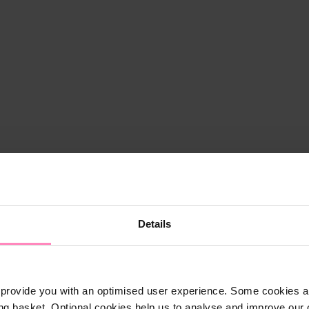
Details
provide you with an optimised user experience. Some cookies ar
Shop
ng basket. Optional cookies help us to analyse and improve our o