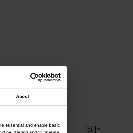
About
e essential and enable basic
nline offering and to operate