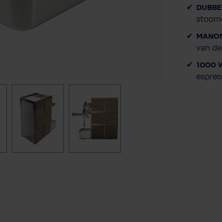
DUBBE
stoome
MANOM
van de
1000 
espres