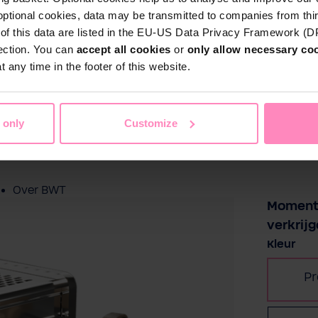
optional cookies, data may be transmitted to companies from thi
Particulieren
s of this data are listed in the EU-US Data Privacy Framework (
Thuis
Zwembadwater
Sport & Vrije t
tection. You can
accept all cookies
or
only allow necessary co
 any time in the footer of this website.
Zakelijke klanten
mium Wood
Service
 only
Customize
sign.
Referentieprojecten
Over BWT
Momente
verkrijg
Contactpersonen
Selectee
Kleur
Vind een installateur
P