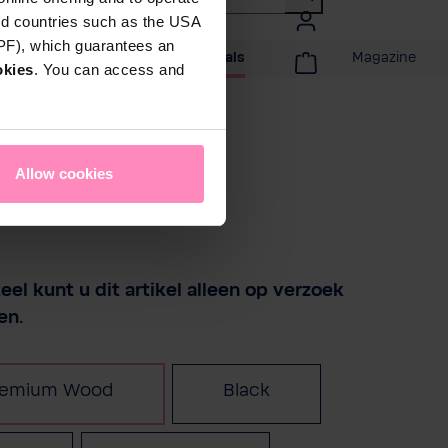
rd countries such as the USA
DPF), which guarantees an
ijd
Acties & Specials
Magazine
okies
. You can access and
Allow cookies
el kunt u dit artikel alleen op verzoek
en.
r
remium Wood
Black
(Deze optie is momentee