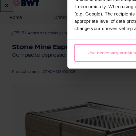
it economically. When using 
(e.g. Google). The recipient
Home
Drinkwater
Water voor 
appropriate level of data pro
change your chosen setting at
terug
|
Acties & Specials
Espressomachines
Stone Mine Espressomachine Pre
Use necessary cookies
Compacte espressomachine met uitstekend de
Productnummer: 0THOMS1SN20006
Afbeeldingengalerij overslaan