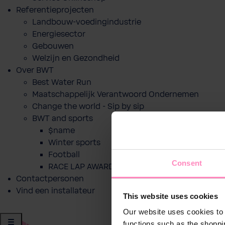
Referentieprojecten
Landbouw-voedingindustrie
Energiesector
Gebouwen
Welzijn en Gezondheid
Over BWT
Best Water Run
Maatschappelijk Verantwoord Ondernemen
Change the world - Sip by sip
BWT and sports
$name
Winter sports
Football
Consent
RACE LAP AWARD
Contactpersonen
Vind een installateur
This website uses cookies
Our website uses cookies to 
functions such as the shoppi