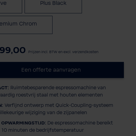
ive
Plus Black
remium Chrom
599,00
Prijzen incl. BTW en excl. verzendkosten
Een offerte aanvragen
CT:
Ruimtebesparende espressomachine van
ardig roestvrij staal met houten elementen
N:
Verfijnd ontwerp met Quick-Coupling-systeem
illekeurige wijziging van de zijpanelen
 OPWARMINGSTIJD:
De espressomachine bereikt
 10 minuten de bedrijfstemperatuur