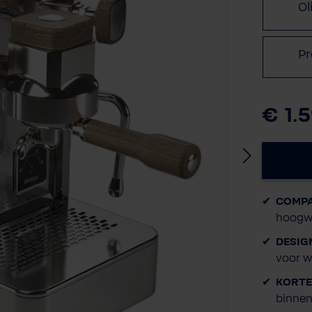
Ol
P
€ 1.
COMPA
hoogwa
DESIG
voor w
KORTE
binnen