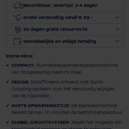
t
Beschikbaar, levertijd: 2-4 dagen
e
e
Gratis verzending vanaf € 59,-
r
30 dagen gratis retourrecht
h
o
Gemakkelijke en veilige betaling
e
v
Stone Mine:
e
e
COMPACT:
Ruimtebesparende espressomachine
l
van hoogwaardig roestvrij staal
h
DESIGN:
Geraffineerd ontwerp met Quick-
e
Coupling systeem voor het eenvoudig wijzigen
i
van de zijpanelen
d
KORTE OPWARMINGSTIJD:
De espressomachine
bereikt binnen 10 minuten de bedrijfstemperatuur
DUBBEL CIRCUITSYSTEEM:
Maakt het mogelijk om