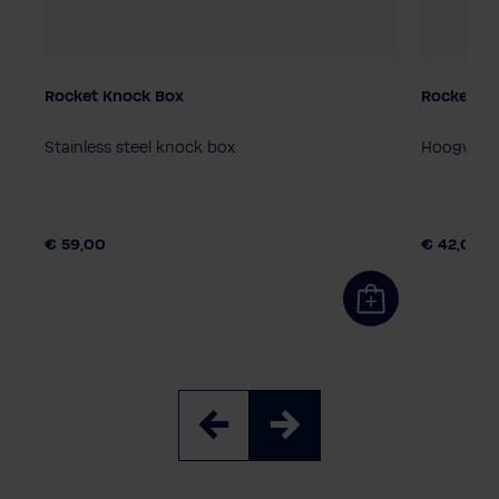
Rocket Knock Box
Rocket St
Stainless steel knock box
Hoogwaard
€ 59,00
€ 42,00