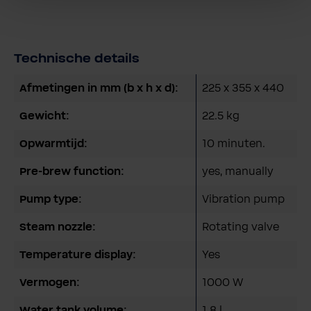
Technische details
Afmetingen in mm (b x h x d):
225 x 355 x 440
Gewicht:
22.5 kg
Opwarmtijd:
10 minuten.
Pre-brew function:
yes, manually
Pump type:
Vibration pump
Steam nozzle:
Rotating valve
Temperature display:
Yes
Vermogen:
1000 W
Water tank volume:
1.8 l