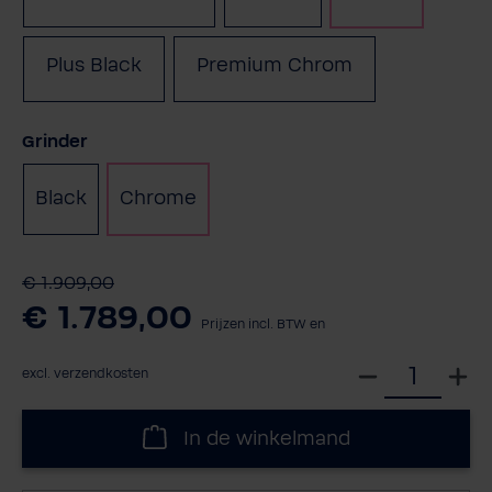
Plus Black
Premium Chrom
Selecteer
Grinder
Black
Chrome
€ 1.909,00
€ 1.789,00
Prijzen incl. BTW en
S
excl. verzendkosten
e
l
In de winkelmand
e
c