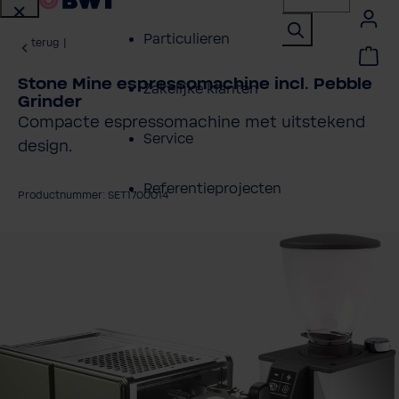
Particulieren
terug
|
Stone Mine espressomachine incl. Pebble
Zakelijke klanten
Grinder
Compacte espressomachine met uitstekend
Service
design.
Referentieprojecten
Productnummer: SET1700014
Over BWT
fbeeldingengalerij overslaan
Contactpersonen
Vind een installateur