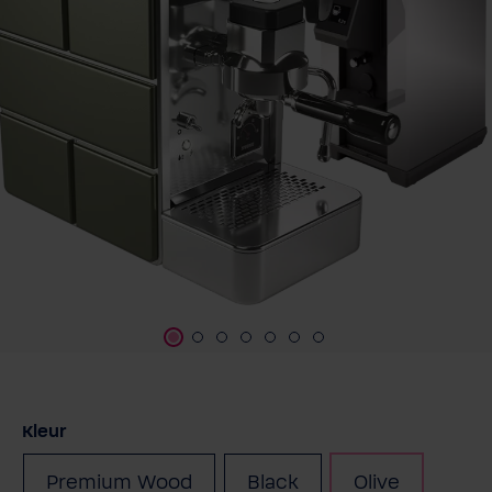
Selecteer
Kleur
Premium Wood
Black
Olive
(Deze optie is momente