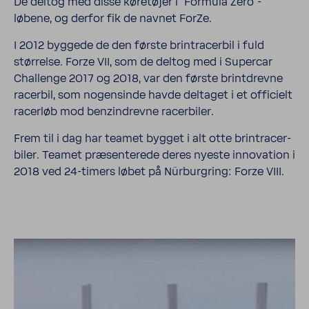
De deltog med disse køretøjer i "Formula Zero"-
løbene, og derfor fik de navnet ForZe.
I 2012 byggede de den første brin­tracerbil i fuld
størrelse. Forze VII, som de deltog med i Supercar
Chal­lenge 2017 og 2018, var den første brint­drevne
racerbil, som nogensinde havde delt­aget i et offi­cielt
racerløb mod benzin­drevne racer­biler.
Frem til i dag har teamet bygget i alt otte brin­tracer­
biler. Teamet præsenterede deres nyeste inno­va­tion i
2018 ved 24-​timers løbet på Nürbur­gring: Forze VIII.