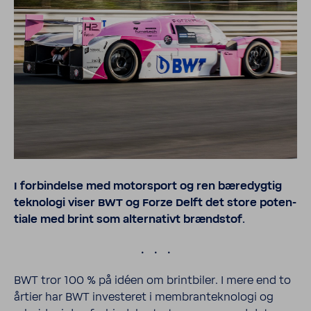
I forbindelse med motor­sport og ren bæredygtig
teknologi viser BWT og Forze Delft det store poten­
tiale med brint som alter­na­tivt brændstof.
.
BWT tror 100 % på idéen om brint­biler. I mere end to
årtier har BWT investeret i membran­te­knologi og