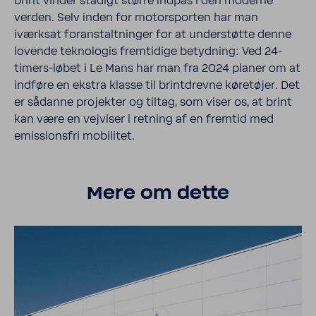
brint vinder stadigt større indpas i den moderne
verden. Selv inden for motor­sporten har man
iværksat foranstalt­ninger for at understøtte denne
lovende teknol­ogis frem­tidige betyd­ning: Ved 24-​
timers-løbet i Le Mans har man fra 2024 planer om at
indføre en ekstra klasse til brint­drevne køretøjer. Det
er sådanne projekter og tiltag, som viser os, at brint
kan være en vejviser i retning af en fremtid med
emis­sionsfri mobilitet.
Mere om dette