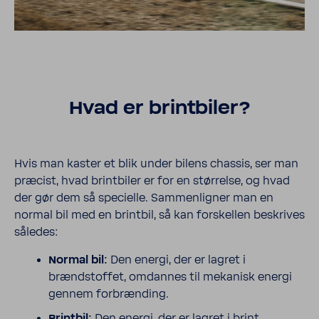
Hvad er brint­biler?
Hvis man kaster et blik under bilens chassis, ser man
præcist, hvad brint­biler er for en størrelse, og hvad
der gør dem så specielle. Sammen­ligner man en
normal bil med en brintbil, så kan forskellen beskrives
således:
Normal bil:
Den energi, der er lagret i
brændstoffet, omdannes til mekanisk energi
gennem forbrænding.
Brintbil:
Den energi, der er lagret i brint,