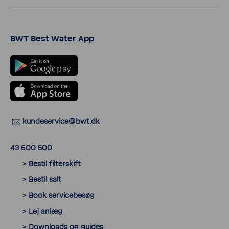
BWT Best Water App
kunde­ser­vice@bwt.dk
43 600 500
> Bestil filter­skift
> Bestil salt
> Book servicebesøg
> Lej anlæg
> Down­loads og guides