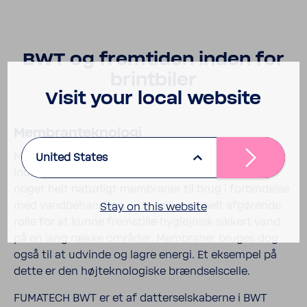
BWT og fremtiden inden for
brint­biler
Visit your local website
Membran­te­knologi
Membran­te­knolo­gien har en helt særlig betyd­ning
United States
inden for BWT koncernen: BWT frem­stiller som
noget helt naturligt membraner til brug i forbindelse
med vand­be­han­dling – de spiller en helt afgørende
Stay on this website
rolle for at kunne frem­stille hygiejnisk sikkert vand
på en lang række områder. Membraner bruges dog
også til at udvinde og lagre energi. Et eksempel på
dette er den højtek­nol­o­giske brændsels­celle.
FUMATECH BWT er et af dattersel­sk­aberne i BWT