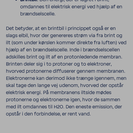
omdannes til elek­trisk energi ved hjælp af en
brændsels­celle.
Det betyder, at en brintbil i prin­cippet også er en
slags elbil, hvor der gener­eres strøm via fra brint og
ilt (som under kørslen kommer direkte fra luften) ved
hjælp af en brændsels­celle. Inde i brændsels­cellen
adskilles brint og ilt af en proton­le­dende membran.
Brinten deler sig i to protoner og to elek­troner,
hvorved proton­erne diffuserer gennem membranen.
Elek­tronerne kan derimod ikke trænge igennem, men
skal tage den lange vej udenom, hvorved der opstår
elek­trisk energi. På membra­nens iltside mødes
proton­erne og elek­tronerne igen, hvor de sammen
med ilt omdannes til H2O. Den eneste emis­sion, der
opstår i den forbindelse, er rent vand.