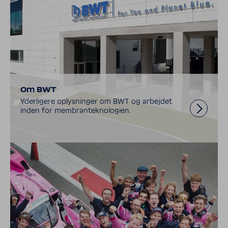
Om BWT
Yderligere oplysninger om BWT og arbe­jdet
inden for membran­te­knolo­gien.