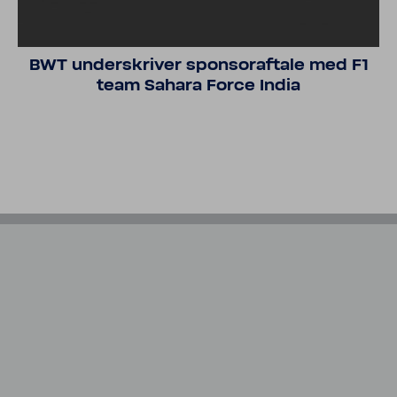
BWT under­skriver spon­so­raftale med F1
team Sahara Force India