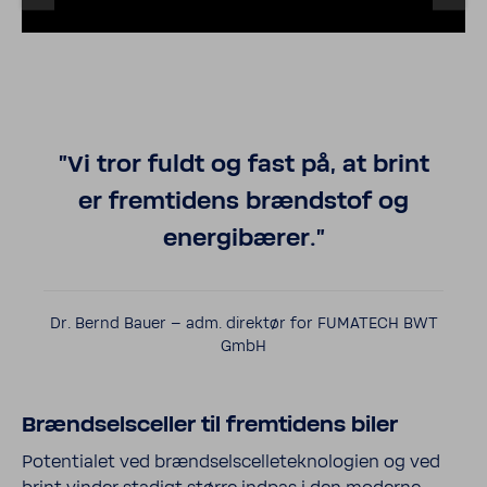
"Vi tror fuldt og fast på, at brint
er fremti­dens brændstof og
energibærer."
Dr. Bernd Bauer – adm. direktør for FUMATECH BWT
GmbH
Brændsels­celler til fremti­dens biler
Poten­tialet ved brændsels­cel­lete­knolo­gien og ved