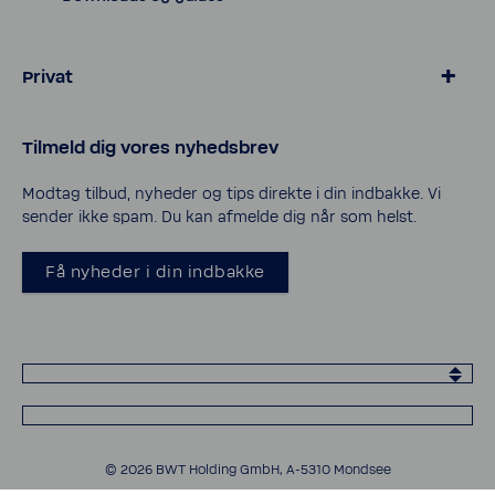
Privat
> Blødgøring for kalk­frit vand
Tilmeld dig vores nyheds­brev
> Salt og tilbehør til blødgøring
> Vand­filtre til vand­hanen
Modtag tilbud, nyheder og tips direkte i din indbakke. Vi
sender ikke spam. Du kan afmelde dig når som helst.
> Service og support
> Privatlivspolitik
Få nyheder i din indbakke
> Cookies
© 2026 BWT Holding GmbH, A-​5310 Mondsee