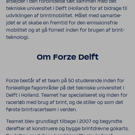
arbe­jder i den forbindelse tæt sammen med det
tekniske univer­sitet i Delft (Holland) for at bidrage til
udviklingen af brint­mo­bilitet. Målet med samar­be­
jdet er at skabe en fremtid for den emis­sions­frie
mobilitet og at gå forrest inden for brugen af brint­
te­knologi.
Om Forze Delft
Forze består af et team på 50 stud­erende inden for
forskel­lige fagområder på det tekniske univer­sitet i
Delft i Holland. Teamet har specialis­eret sig inden for
racerløb med brug af brint, og de stiller op som det
første brin­trac­erteam i verden.
Teamet blev grund­lagt tilbage i 2007 og begy­ndte
derefter at konstruere og bygge brint­drevne gokarts.