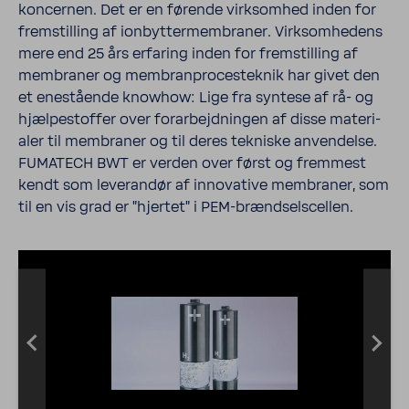
koncernen. Det er en førende virk­somhed inden for
frem­stilling af ionbyt­ter­mem­braner. Virk­somhe­dens
mere end 25 års erfaring inden for frem­stilling af
membraner og membran­pro­ces­teknik har givet den
et enestående knowhow: Lige fra syntese af rå- og
hjælpestoffer over forar­be­jd­ningen af disse mate­ri­
aler til membraner og til deres tekniske anven­delse.
FUMATECH BWT er verden over først og fremmest
kendt som leverandør af inno­v­a­tive membraner, som
til en vis grad er "hjertet" i PEM-​brændsels­cellen.