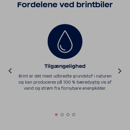
Forde­lene ved brint­biler
Tilgængelighed
Brint er det mest udbredte grund­stof i naturen
og kan produc­eres på 100 % bæredygtig vis af
vand og strøm fra forny­bare energik­ilder.