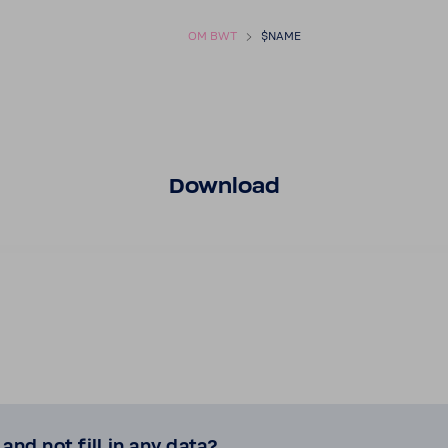
OM BWT
$NAME
Down­load
and not fill in any data?