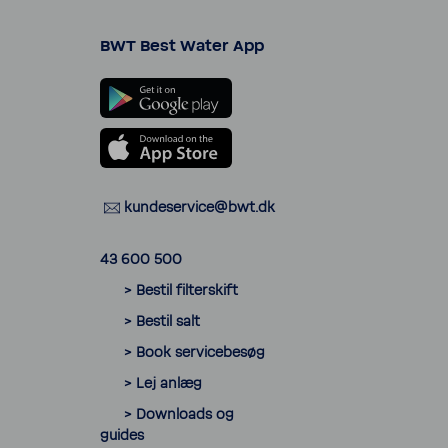
BWT Best Water App
kunde­ser­vice@bwt.dk
43 600 500
> Bestil filter­skift
> Bestil salt
> Book servicebesøg
> Lej anlæg
> Down­loads og
guides