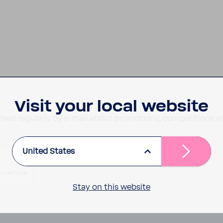
Visit your local website
formed regularly by e-mail about promotions, competitions 
United States
Stay on this website