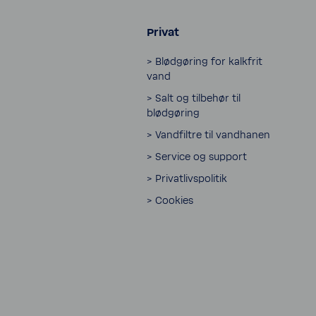
Privat
> Blødgøring for kalk­frit
vand
> Salt og tilbehør til
blødgøring
> Vand­filtre til vand­hanen
> Service og support
> Privatlivspolitik
> Cookies