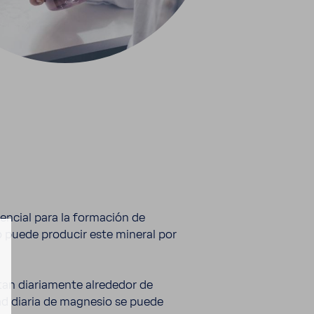
n­cial para la forma­ción de
o puede producir este mineral por
an diaria­mente alre­dedor de
idad diaria de magnesio se puede