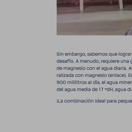
Sin embargo, sabemos que lograr q
desafío. A menudo, requiere una gr
de magnesio con el agua diaria. A
ra­li­zada con magnesio (enlace).
900 mili­li­tros al día, el agua m
del agua media de 17 °dH, agua du
¡La combi­na­ción ideal para pequ