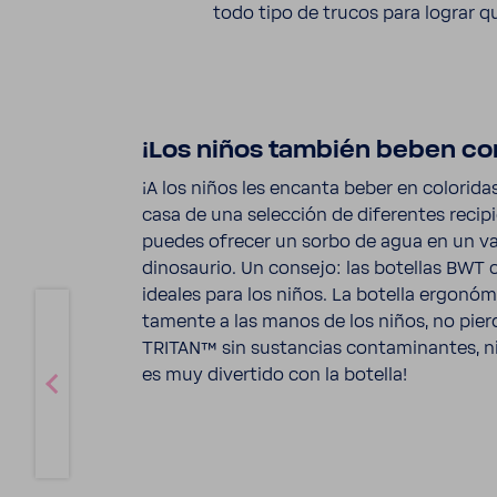
todo tipo de trucos para lograr q
¡Los niños también beben con
¡A los niños les encanta beber en colo­ridas
casa de una selec­ción de dife­rentes reci­
puedes ofrecer un sorbo de agua en un v
dino­saurio. Un consejo: las bote­llas BW
ideales para los niños. La botella ergo­nó
ta­mente a las manos de los niños, no pier
TRITAN™ sin sustan­cias conta­mi­nantes, ni B
es muy diver­tido con la botella!