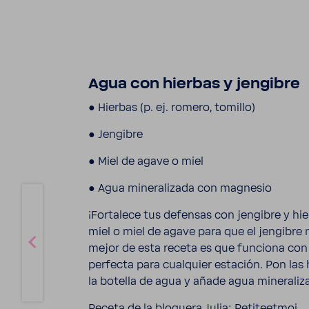
Agua con hierbas y jengibre
● Hierbas (p. ej. romero, tomillo)
● Jengibre
● Miel de agave o miel
● Agua mine­ra­li­zada con magnesio
¡Forta­lece tus defensas con jengibre y hi
miel o miel de agave para que el jengibre
mejor de esta receta es que funciona con 
perfecta para cual­quier esta­ción. Pon las
la botella de agua y añade agua mine­ra­li
Receta de la bloguera Julia:
Peti­teetmoi