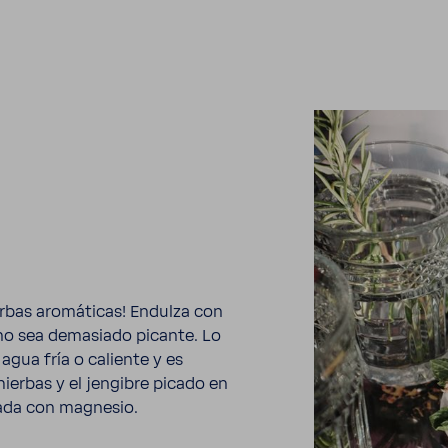
erbas aromá­ticas! Endulza con
 no sea dema­siado picante. Lo
agua fría o caliente y es
 hierbas y el jengibre picado en
­zada con magnesio.