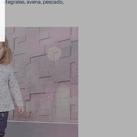
 inte­grales, avena, pescado,