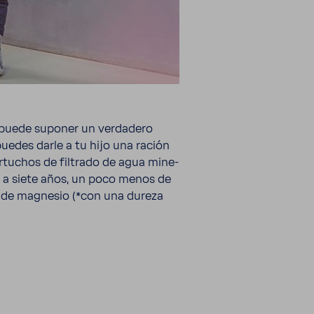
s puede suponer un verda­dero
puedes darle a tu hijo una ración
rtu­chos de filtrado de agua mine­
o a siete años, un poco menos de
mg* de magnesio (*con una dureza