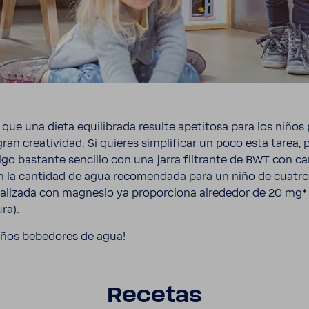
ue una dieta equi­li­brada resulte apeti­tosa para los niño
an crea­ti­vidad. Si quieres simpli­ficar un poco esta tarea, 
lgo bastante sencillo con una jarra filtrante de BWT con ca
 En la cantidad de agua reco­men­dada para un niño de cuatr
ine­ra­li­zada con magnesio ya propor­ciona alre­dedor de 20 
ra).
eños bebe­dores de agua!
Recetas