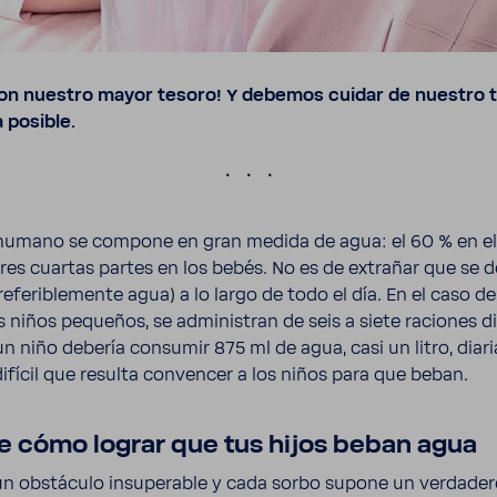
son nuestro mayor tesoro! Y debemos cuidar de nuestro t
 posible.
.
umano se compone en gran medida de agua: el 60 % en el 
 tres cuartas partes en los bebés. No es de extrañar que se d
fe­ri­ble­mente agua) a lo largo de todo el día. En el caso de
s niños pequeños, se admi­nis­tran de seis a siete raciones di
un niño debería consumir 875 ml de agua, casi un litro, dia
difícil que resulta convencer a los niños para que beban.
e cómo lograr que tus hijos beban agua
 obstáculo insu­pe­rable y cada sorbo supone un verda­de