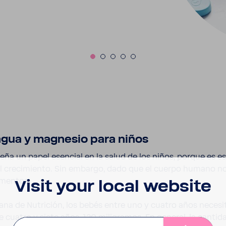
 agua y magnesio para niños
 un papel esen­cial en la salud de los niños, porque es ese
el creci­miento. Sin embargo, dado que el cuerpo humano n
limentos.
Visit your local website
a de Nutri­ción, los bebés entre uno y cuatro años nece­sit
e cuatro y siete años, 120 mili­gramos. En general, la cant