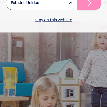
­brada que incluya, por ejemplo, verduras de hoja, productos
Estados Unidos
Stay on this website