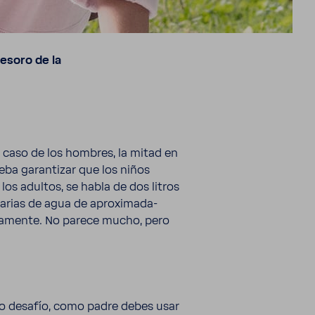
esoro de la
caso de los hombres, la mitad en
eba garan­tizar que los niños
 los adultos, se habla de dos litros
arias de agua de apro­xi­ma­da­
ria­mente. No parece mucho, pero
ro desafío, como padre debes usar