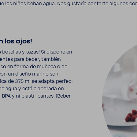
ue los niños beban agua. Nos gustaría contarte algunos con
 los ojos!
 bote­llas y tazas! Si dispone en
pientes para beber, también
aso en forma de muñeca o de
T con un diseño marino son
­mica de 375 ml se adapta perfec­
de agua y está elabo­rada en
PA y ni plas­ti­fi­cantes. ¡Beber