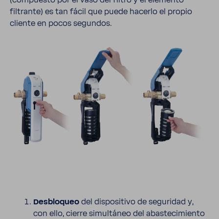
(compuesto por el vaso del filtro y el elemento
filtrante) es tan fácil que puede hacerlo el propio
cliente en pocos segundos.
Desblo­queo
del dispo­si­tivo de segu­ridad y,
con ello, cierre simul­táneo del abas­te­ci­miento