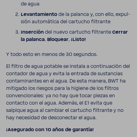
de agua
Levan­ta­miento
de la palanca y, con ello, expul­
sión auto­má­tica del cartucho filtrante
Inser­ción
del nuevo cartucho filtrante
Cerrar
la palanca. Bloquear. ¡Listo!
Y todo esto en menos de 30 segundos.
El filtro de agua potable se instala a conti­nua­ción del
contador de agua y evita la entrada de sustan­cias
conta­mi­nantes en el agua. De esta manera, BWT ha
miti­gado los riesgos para la higiene de los filtros
conven­cio­nales: ya no hay que tocar piezas en
contacto con el agua. Además, el E1 evita que
salpique agua al cambiar el cartucho filtrante y no
hay nece­sidad de desco­nectar el agua.
¡Asegu­rado con 10 años de garantía!