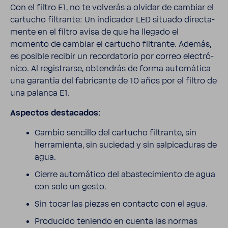
Con el filtro E1, no te volverás a olvidar de cambiar el
cartucho filtrante: Un indi­cador LED situado direc­ta­
mente en el filtro avisa de que ha llegado el
momento de cambiar el cartucho filtrante. Además,
es posible recibir un recor­da­torio por correo elec­tró­
nico. Al regis­trarse, obten­drás de forma auto­má­tica
una garantía del fabri­cante de 10 años por el filtro de
una palanca E1.
Aspectos desta­cados:
Cambio sencillo del cartucho filtrante, sin
herra­mienta, sin suciedad y sin salpi­ca­duras de
agua.
Cierre auto­má­tico del abas­te­ci­miento de agua
con solo un gesto.
Sin tocar las piezas en contacto con el agua.
Produ­cido teniendo en cuenta las normas