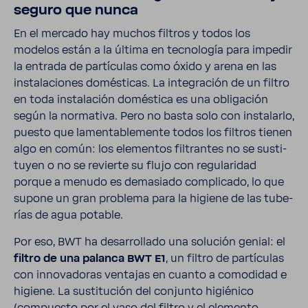
seguro que nunca
En el mercado hay muchos filtros y todos los
modelos están a la última en tecno­logía para impedir
la entrada de partí­culas como óxido y arena en las
insta­la­ciones domés­ticas. La inte­gra­ción de un filtro
en toda insta­la­ción domés­tica es una obli­ga­ción
según la norma­tiva. Pero no basta solo con insta­larlo,
puesto que lamen­ta­ble­mente todos los filtros tienen
algo en común: los elementos filtrantes no se susti­
tuyen o no se revierte su flujo con regu­la­ridad
porque a menudo es dema­siado compli­cado, lo que
supone un gran problema para la higiene de las tube­
rías de agua potable.
Por eso, BWT ha desa­rro­llado una solu­ción genial: el
filtro de una palanca BWT E1
, un filtro de partí­culas
con inno­va­doras ventajas en cuanto a como­didad e
higiene. La susti­tu­ción del conjunto higié­nico