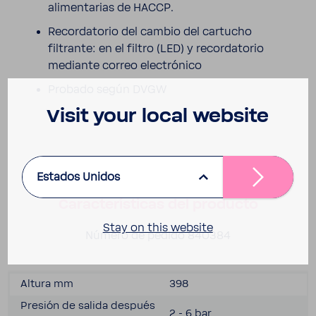
alimen­ta­rias de HACCP.
Recor­da­torio del cambio del cartucho
filtrante: en el filtro (LED) y recor­da­torio
mediante correo elec­tró­nico
Probado según DVGW
Visit your local website
Deta­lles técnicos
Estados Unidos
Carac­te­rís­ticas del producto
Stay on this website
Número de pedido 840384
Altura mm
398
Presión de salida después
2 - 6 bar