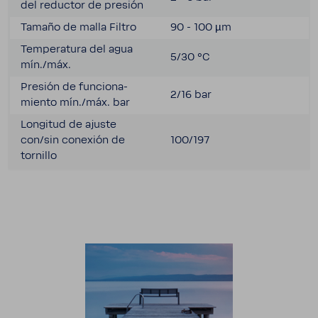
del reductor de presión
Tamaño de malla Filtro
90 - 100 µm
Tempe­ra­tura del agua
5/30 °C
mín./máx.
Presión de funcio­na­
2/16 bar
miento mín./máx. bar
Longitud de ajuste
con/sin cone­xión de
100/197
tornillo