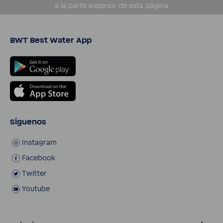
a la parte supe­rior de esta página
BWT Best Water App
Síguenos
Insta­gram
Face­book
Twitter
Youtube