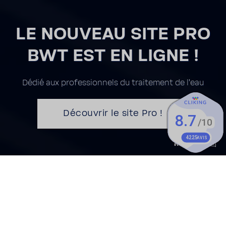
LE NOUVEAU SITE PRO
BWT EST EN LIGNE !
Dédié aux profes­sion­nels du trai­te­ment de l'eau
Décou­vrir le site Pro !
Kontakt
Publi­ca­tion juri­dique - Avis relatif à un projet