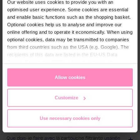
Our website uses cookies to provide you with an
Réduction du chlore:
Oui
optimised user experience. Some cookies are essential
and enable basic functions such as the shopping basket.
Ultrafiltration:
Oui
Optional cookies help us to analyse and improve our
online offering and to operate it economically. When using
optional cookies, data may be transmitted to companies
from third countries such as the USA (e.g. Google). The
recipients of this data are listed in the EU-US Data
FAQs
Privacy Framework (DPF), which guarantees an
appropriate level of data protection. You can
accept all
Combien de litres de capacité de filtrage ont les
cartouches filtrantes pour boissons du CQA ?
cookies
or
only allow necessary cookies
. You can
Allow cookies
access and change your chosen setting at any time in
Dois-je couper l'alimentation en eau lors du
remplacement de la cartouche du filtre à boisson
the footer of this website.
CQA ?
Customize
Combien de temps puis-je utiliser la cartouche
filtrante pour boisson du CQA ?
Use necessary cookies only
Les matériaux à partir desquels les cartouches
filtrantes pour boissons du CQA sont fabriquées
sont-ils exempts de BPA (bisphénol-A) ?
Que dois-je faire avec la cartouche filtrante usagée