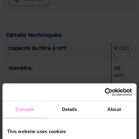
Détails techniques
Capacité du filtre à 12°f:
8 000
l
Diamètre:
88
mm
Hauteur (avec tête de filtre):
385
mm
Minéralisé au magnésium pour un goût
-
Consent
Details
About
parfait:
Protection contre le calcaire pour vos
-
This website uses cookies
appareils: