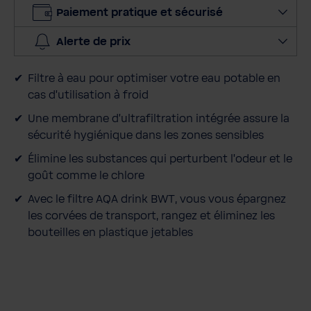
e
Paiement pratique et sécurisé
r
l
Alerte de prix
a
q
Filtre à eau pour optimiser votre eau potable en
u
cas d'utilisation à froid
a
n
Une membrane d'ultrafiltration intégrée assure la
t
sécurité hygiénique dans les zones sensibles
i
Élimine les substances qui perturbent l'odeur et le
t
goût comme le chlore
é
Avec le filtre AQA drink BWT, vous vous épargnez
les corvées de transport, rangez et éliminez les
bouteilles en plastique jetables