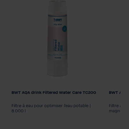
BWT AQA drink Filtered Water Care TC200
BWT AQA 
AQA bois
MPC40
Filtre à eau pour optimiser l'eau potable |
Filtre à e
8.000 l
magnésium