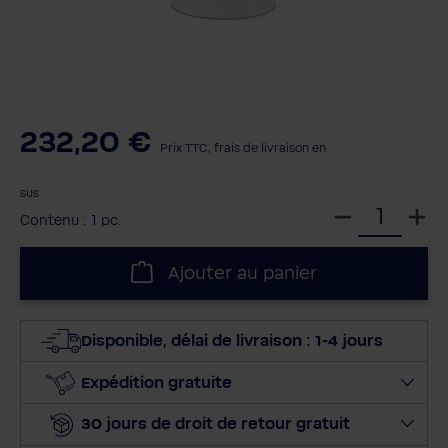
232,20 €
Prix TTC, frais de livraison en
sus
S
Contenu :
1 pc.
é
l
Ajouter au panier
e
c
t
Disponible, délai de livraison : 1-4 jours
i
o
Expédition gratuite
n
30 jours de droit de retour gratuit
n