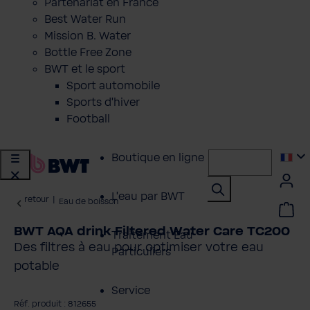
Partenariat en France
Best Water Run
Mission B. Water
Bottle Free Zone
BWT et le sport
Sport automobile
Sports d'hiver
Football
Boutique en ligne
L'eau par BWT
retour
|
Eau de boisson
BWT AQA drink Filtered Water Care TC200
Traitement Eau
Des filtres à eau pour optimiser votre eau
Particuliers
potable
Service
Réf. produit : 812655