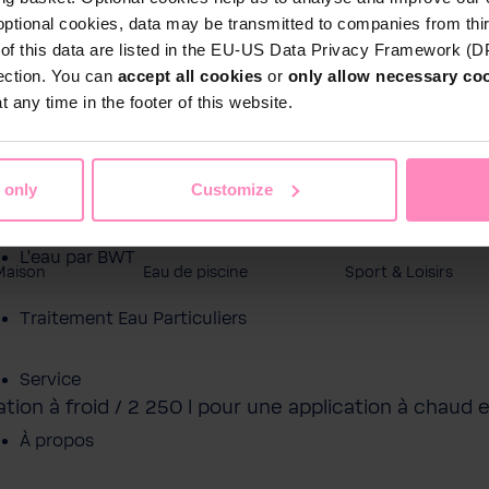
optional cookies, data may be transmitted to companies from thi
s of this data are listed in the EU-US Data Privacy Framework (
tection. You can
accept all cookies
or
only allow necessary co
 any time in the footer of this website.
 only
Customize
Boutique en ligne
L'eau par BWT
Maison
Eau de piscine
Sport & Loisirs
Traitement Eau Particuliers
Service
ation à froid / 2 250 l pour une application à chaud e
À propos