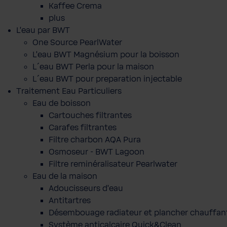
Kaffee Crema
plus
L'eau par BWT
One Source PearlWater
L’eau BWT Magnésium pour la boisson
L´eau BWT Perla pour la maison
L´eau BWT pour preparation injectable
Traitement Eau Particuliers
Eau de boisson
Cartouches filtrantes
Carafes filtrantes
Filtre charbon AQA Pura
Osmoseur - BWT Lagoon
Filtre reminéralisateur Pearlwater
Eau de la maison
Adoucisseurs d'eau
Antitartres
Désembouage radiateur et plancher chauffan
Système anticalcaire Quick&Clean