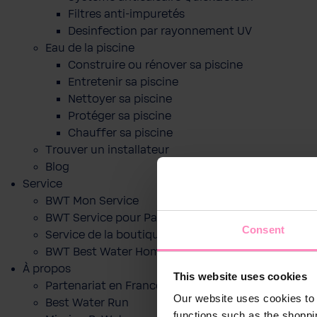
Filtres anti-impuretés
Desinfection par rayonnement UV
Eau de la piscine
Construire ou rénover sa piscine
Entretenir sa piscine
Nettoyer sa piscine
Protéger sa piscine
Chauffer sa piscine
Trouver un installateur
Blog
Service
BWT Mon Service
BWT Service pour Particuliers
Consent
Service de la boutique en ligne
BWT Best Water Home App
À propos
This website uses cookies
Partenariat en France
Our website uses cookies to 
Best Water Run
functions such as the shoppi