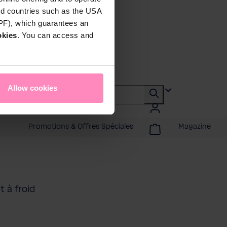
rd countries such as the USA
DPF), which guarantees an
okies
. You can access and
Allow cookies
Promotions & Offres Spéciales
Magazine
t à froid