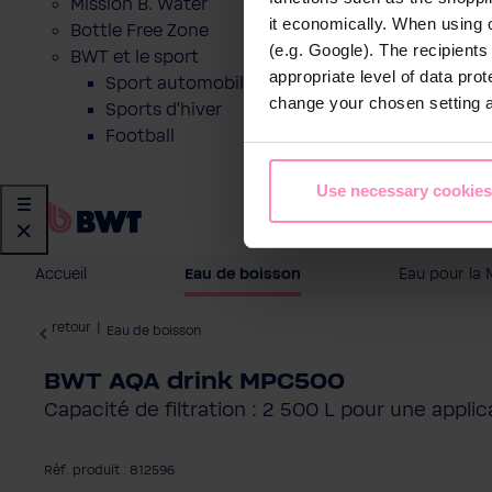
Mission B. Water
it economically. When using 
Bottle Free Zone
(e.g. Google). The recipient
BWT et le sport
appropriate level of data pro
Sport automobile
change your chosen setting at
Sports d'hiver
Football
Use necessary cookies
Accueil
Eau de boisson
Eau pour la 
retour
|
Eau de boisson
BWT AQA drink MPC500
Capacité de filtration : 2 500 L pour une applic
Réf. produit : 812596