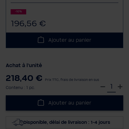
-10%
196,56 €
Ajouter au panier
Achat à l'unité
218,40 €
Prix TTC, frais de livraison en sus
S
Contenu :
1 pc.
é
l
Ajouter au panier
e
c
t
Disponible, délai de livraison : 1-4 jours
i