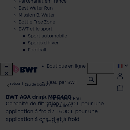
Partenariat en France
Best Water Run
Mission B. Water
Bottle Free Zone
BWT et le sport
Sport automobile
Sports d'hiver
Football
Boutique en ligne
L'eau par BWT
retour
|
Eau de boisson
BWT AQA drink MPC400
Traitement Eau
Capacité de filtration : 1 710 L pour une
Particuliers
application à froid / 1 600 L pour une
application à chaud et à froid
Service