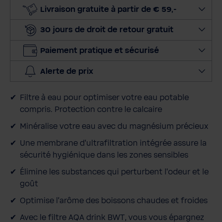
o
Livraison gratuite à partir de € 59,-
n
30 jours de droit de retour gratuit
n
e
Paiement pratique et sécurisé
r
l
Alerte de prix
a
q
Filtre à eau pour optimiser votre eau potable
u
compris. Protection contre le calcaire
a
n
Minéralise votre eau avec du magnésium précieux
t
Une membrane d'ultrafiltration intégrée assure la
i
sécurité hygiénique dans les zones sensibles
t
Élimine les substances qui perturbent l'odeur et le
é
goût
Optimise l'arôme des boissons chaudes et froides
Avec le filtre AQA drink BWT, vous vous épargnez