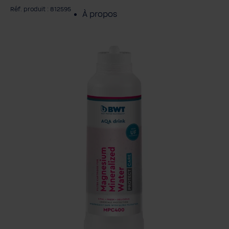
Réf. produit : 812595
À propos
gnorer la galerie d'images