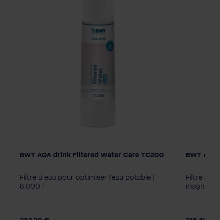
BWT AQA drink Filtered Water Care TC200
BWT AQA 
AQA bois
MPC40
Filtre à eau pour optimiser l'eau potable |
Filtre à e
8.000 l
magnésium