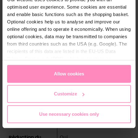
optimised user experience. Some cookies are essential
Apport en
≤ 35 mg/l
and enable basic functions such as the shopping basket.
magnésium:
Optional cookies help us to analyse and improve our
online offering and to operate it economically. When using
Capacité du filtre
1 600 l pour application
optional cookies, data may be transmitted to companies
à 12°f:
froide/1 710 l pour
from third countries such as the USA (e.g. Google). The
application chaude et froide
recipients of this data are listed in the EU-US Data
Diamètre:
130 mm
Privacy Framework (DPF), which guarantees an
appropriate level of data protection. You can
accept all
Hauteur (avec tête
500 mm
cookies
or
only allow necessary cookies
. You can
Allow cookies
de filtre):
access and change your chosen setting at any time in
the footer of this website.
Minéralisé au
Oui
Customize
magnésium pour
un goût parfait:
Use necessary cookies only
Protection contre
Oui
le calcaire:
Réduction du
Oui