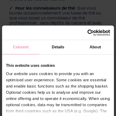
Pour les connaisseurs de thé:
Que vous
buviez occasionnellement une tasse de thé ou
que vous soyez un connaisseur de thé
professionnel : sans dépôts de calcaire et avec
l'ajout de magnésium, vous optimisez chaque
tasse.
Consent
Details
About
PRODUITS TOP
pour la Meilleure
This website uses cookies
Expérience de Café et de Thé
Our website uses cookies to provide you with an
optimised user experience. Some cookies are essential
and enable basic functions such as the shopping basket.
Optional cookies help us to analyse and improve our
online offering and to operate it economically. When using
optional cookies, data may be transmitted to companies
from third countries such as the USA (e.g. Google). The