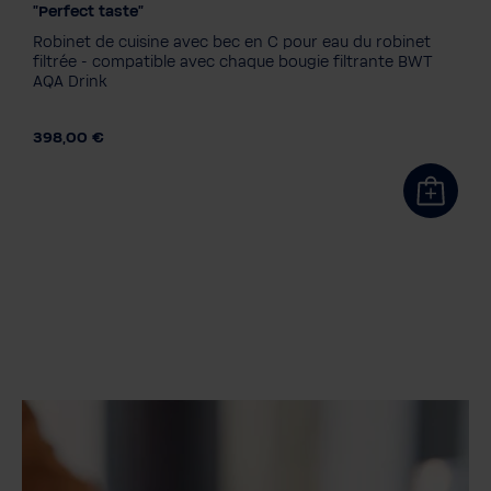
"Perfect taste"
MyAQUA Perfect Taste
MyAQUA Protect
Robinet de cuisine avec bec en C pour eau du robinet
MyAQUA Taste
ZINC + MP200
filtrée - compatible avec chaque bougie filtrante BWT
AQA Drink
398,00 €