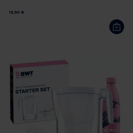
Technologie des filtres
Magnésium
Extra doux
19,90 €
Number of cartridges
1
3
6