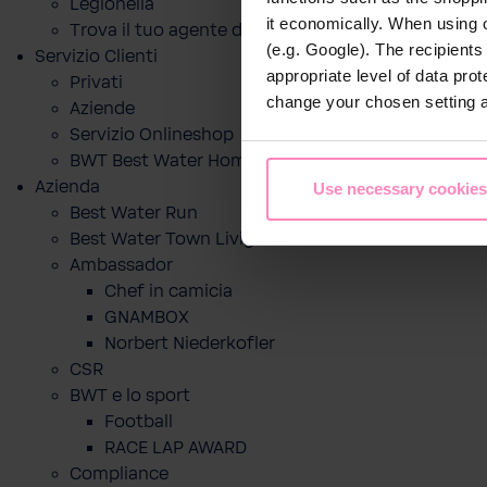
Legionella
it economically. When using 
Trova il tuo agente di zona
(e.g. Google). The recipient
Servizio Clienti
appropriate level of data pro
Privati
change your chosen setting at
Aziende
Servizio Onlineshop
BWT Best Water Home App
Azienda
Use necessary cookies
Best Water Run
Best Water Town Livigno
Ambassador
Chef in camicia
GNAMBOX
Norbert Niederkofler
CSR
BWT e lo sport
Football
RACE LAP AWARD
Compliance