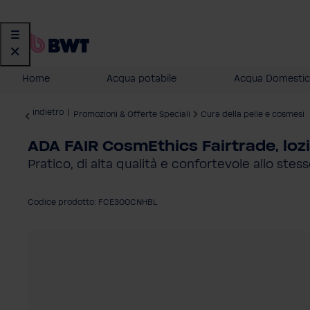
Home
Acqua potabile
Acqua Domestic
indietro
|
Promozioni & Offerte Speciali
Cura della pelle e cosmesi
ADA FAIR CosmEthics Fairtrade, loz
Pratico, di alta qualità e confortevole allo ste
Codice prodotto: FCE300CNHBL
Salta la galleria di immagini