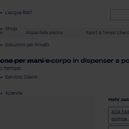
L'acqua BWT
Shop
a
Acqua della piscina
Sport & Tempo Liber
Soluzioni per Privati
ione per mani e corpo in dispenser a 
Soluzioni per Aziende
sso tempo
Servizio Clienti
Azienda
Mehr aus 
ADA FAI
pompa,