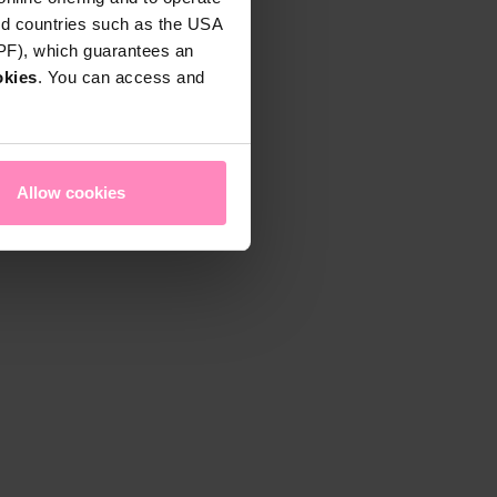
rd countries such as the USA
DPF), which guarantees an
okies
. You can access and
Allow cookies