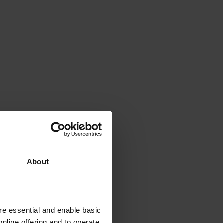
About
e essential and enable basic
nline offering and to operate