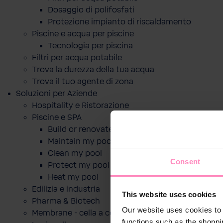
Dosaggio di polifosfati
Protezione impianto di riscaldamento
Piscine e acqua per piscine
Tecnologia per piscina
Filtri per acqua potabile
Trova la durezza della tua acqua
Trova il tuo agente di zona
Soluzioni per Aziende
Hospitality e Ristorazione
Piscine e SPA
Build or renovate my pool
Maintain my pool
Clean my pool
Consent
Protect my pool
Heat my pool
Edilizia e industria
This website uses cookies
Pharma & Biotech
Our website uses cookies to 
Membrane - cella a combustibile
functions such as the shoppi