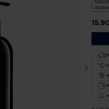
ADA FAI
dispens
15,9
D
S
3
P
A
Con ing