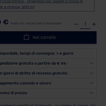
R CosmEthics - Shampoo per capelli e corpo in
er a pompa, 300 ml
0 €
S
Prezzi incl. IVA più costi di spedizione
e
l
Nel carrello
e
z
i
isponibile, tempi di consegna: 1-4 giorni
o
n
pedizione gratuita a partire da € 59,-
a
0 giorni di diritto di recesso gratuito
l
a
agamento comodo e sicuro
q
u
vviso di prezzo
a
n
redienti certificati Fairtrade - zucchero di canna, olio