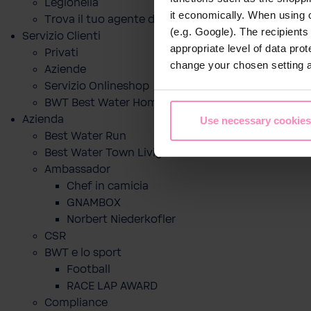
Legionella
it economically. When using 
Trova il tuo agente di zona
(e.g. Google). The recipient
Servizio Clienti
appropriate level of data pro
Privati
change your chosen setting at
Aziende
Servizio Onlineshop
BWT Best Water Home App
Azienda
Use necessary cookies
Best Water Run
Best Water Town Livigno
Ambassador
Chef in camicia
GNAMBOX
Norbert Niederkofler
CSR
BWT e lo sport
Football
RACE LAP AWARD
Compliance