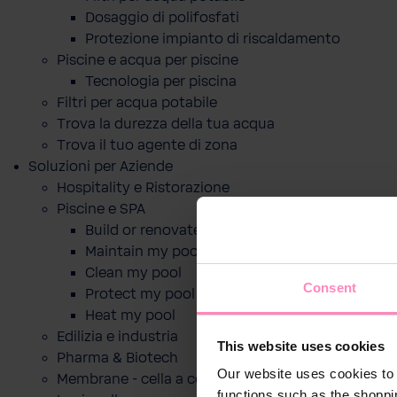
Dosaggio di polifosfati
Protezione impianto di riscaldamento
Piscine e acqua per piscine
Tecnologia per piscina
Filtri per acqua potabile
Trova la durezza della tua acqua
Trova il tuo agente di zona
Soluzioni per Aziende
Hospitality e Ristorazione
Piscine e SPA
Build or renovate my pool
Maintain my pool
Clean my pool
Consent
Protect my pool
Heat my pool
Edilizia e industria
This website uses cookies
Pharma & Biotech
Our website uses cookies to 
Membrane - cella a combustibile
functions such as the shoppi