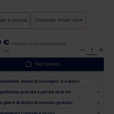
a
o
ser a pompa
Dispenser Smart Care
0 €
Prezzi incl. IVA più costi di spedizione
S
o:
1 pz.
e
l
Nel carrello
e
z
i
isponibile, tempi di consegna: 2-4 giorni
o
n
pedizione gratuita a partire da € 59,-
a
0 giorni di diritto di recesso gratuito
l
a
agamento comodo e sicuro