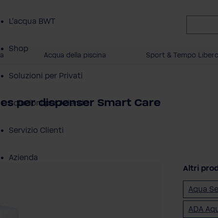
L'acqua BWT
Shop
a
Acqua della piscina
Sport & Tempo Liber
Soluzioni per Privati
ses per dispenser Smart Care
Soluzioni per Aziende
Servizio Clienti
Azienda
Altri pro
Aqua Se
ADA Aqu