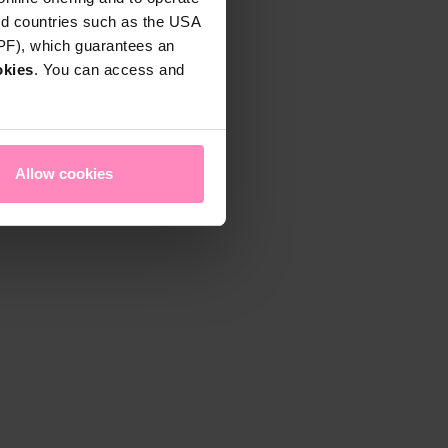
rd countries such as the USA
DPF), which guarantees an
okies
. You can access and
Allow cookies