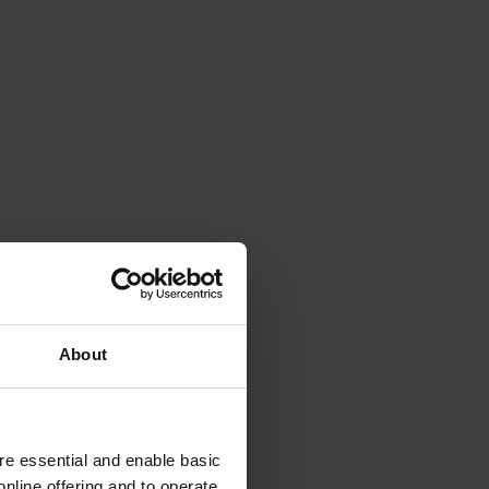
About
e essential and enable basic
nline offering and to operate