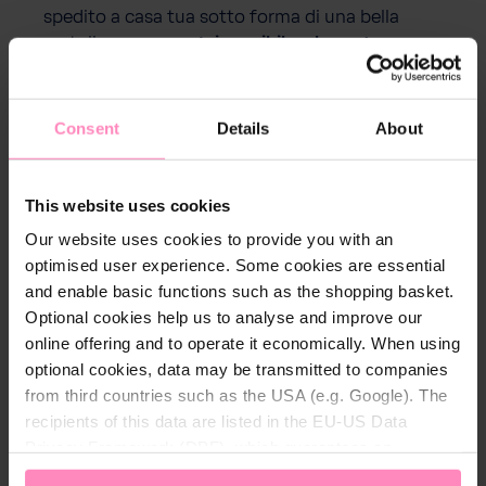
spedito a casa tua sotto forma di una bella
cartolina-assegno.
(Disponibile a breve)
VERSATILE RISCATTABILE:
I buoni regalo di BWT
possono essere utilizzati per l'intero assortimento
Consent
Details
About
del negozio online.
This website uses cookies
Our website uses cookies to provide you with an
optimised user experience. Some cookies are essential
Descrizione
and enable basic functions such as the shopping basket.
Optional cookies help us to analyse and improve our
online offering and to operate it economically. When using
optional cookies, data may be transmitted to companies
Il regalo perfetto per ogni occasione.
from third countries such as the USA (e.g. Google). The
Ordina subito online, in modo semplice e facile!
recipients of this data are listed in the EU-US Data
Giorni importanti della tua vita, come compleanni,
Privacy Framework (DPF), which guarantees an
feste della mamma e del papà, anniversari o
appropriate level of data protection. You can
accept all