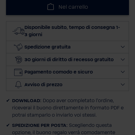
l
Nel carrello
e
z
i
Disponibile subito, tempo di consegna 1-
o
3 giorni
n
a
Spedizione gratuita
l
30 giorni di diritto di recesso gratuito
a
q
Pagamento comodo e sicuro
u
a
Avviso di prezzo
n
t
DOWNLOAD:
Dopo aver completato l'ordine,
i
riceverai il buono direttamente in formato PDF e
t
potrai stamparlo o inviarlo voi stessi.
à
SPEDIZIONE PER POSTA:
Scegliendo questa
opzione, il buono regalo verrà comodamente