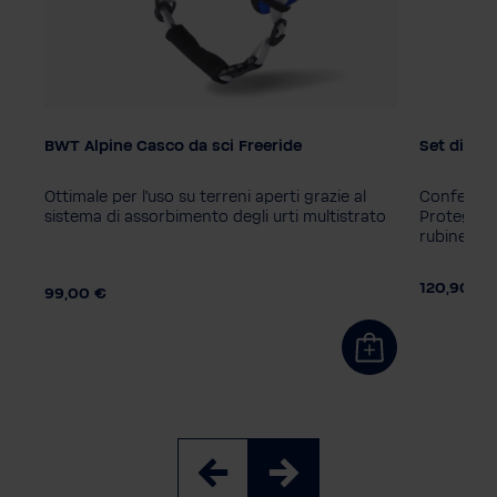
BWT Alpine Casco da sci Freeride
Set di fil
Colore
i.
Ottimale per l'uso su terreni aperti grazie al
Confezione
Taglie uomo
sistema di assorbimento degli urti multistrato
Protegge d
M
L
XL
rubinetteri
0 €
120,90 €
99,00 €