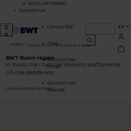
RACE LAP AWARD
Compliance
L'acqua BWT
Shop
indietro
|
Promozioni & Offerte Speciali
Buoni
BWT Buoni regalo
Soluzioni per
In modo che i tuoi cari ricevano esattamente
Privati
ciò che desiderano.
Soluzioni per
Codice prodotto: SW10305.1
Aziende
alta la galleria di immagini
Servizio Clienti
Azienda