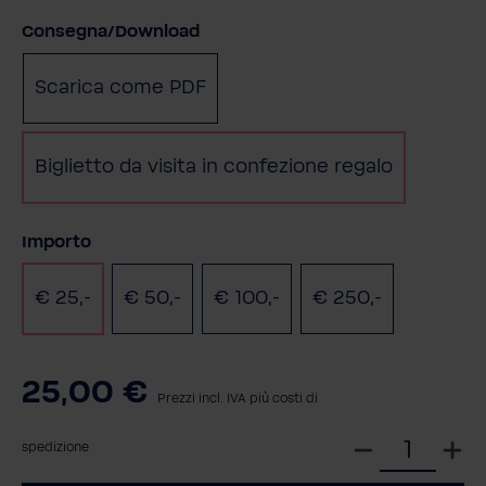
Seleziona
Consegna/Download
Scarica come PDF
Biglietto da visita in confezione regalo
Seleziona
Importo
€ 25,-
€ 50,-
€ 100,-
€ 250,-
25,00 €
Prezzi incl. IVA più costi di
S
spedizione
e