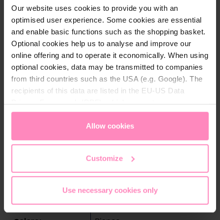
Our website uses cookies to provide you with an
optimised user experience. Some cookies are essential
Descrizione
and enable basic functions such as the shopping basket.
Optional cookies help us to analyse and improve our
La polo BWT, realizzata in materiale piqué funzionale
online offering and to operate it economically. When using
e di facile manutenzione con colletto a maglia piatta
optional cookies, data may be transmitted to companies
e abbottonatura, è un capo versatile che fa la sua
from third countries such as the USA (e.g. Google). The
bella figura sia in ufficio che nel tempo libero.
recipients of this data are listed in the EU-US Data
L'inserto colorato sui lati in rosa, magenta e grigio la
Privacy Framework (DPF), which guarantees an
rende facile da indossare con disinvoltura. La polo
appropriate level of data protection. You can
accept all
BWT da donna è impreziosita da un ricamo del logo
cookies
or
only allow necessary cookies
. You can
Allow cookies
sulle punte del colletto, una stampa BWT sul petto a
access and change your chosen setting at any time in
sinistra e un motivo BWT Magnesium Mineralized
the footer of this website.
Water sulla schiena.
Customize
Use necessary cookies only
Dettagli tecnici