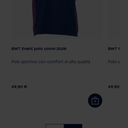
BWT Event polo uomo 2026
BWT Even
Colore
Colore
o
Polo sportivo con comfort di alta qualità
Polo sport
Taglie
Taglie
2XL
3XL
L
M
S
XL
2XL
3X
49,90 €
49,90 €