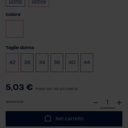
Uomo
Donna
Seleziona
Colore
Bianco
Seleziona
Taglie donna
42
38
34
36
40
44
5,03 €
Prezzi incl. IVA più costi di
S
spedizione
e
l
Nel carrello
e
z