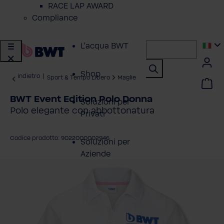
RACE LAP AWARD
Compliance
L'acqua BWT
Shop
indietro
|
Sport & Tempo Libero
Maglie
BWT Event Edition Polo Donna
Soluzioni per
Polo elegante con abbottonatura
Privati
Codice prodotto: 9022000002946
Soluzioni per
Aziende
alta la galleria di immagini
Servizio Clienti
Azienda