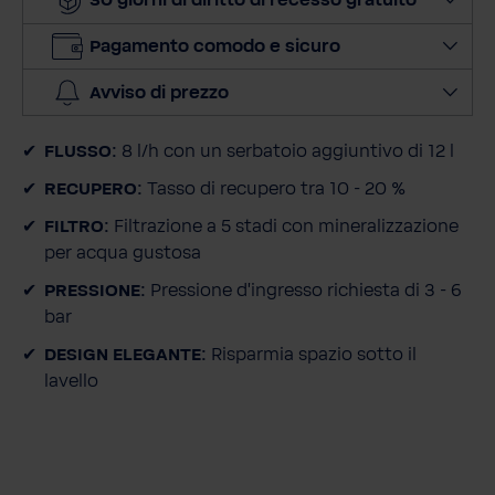
30 giorni di diritto di recesso gratuito
l
a
Pagamento comodo e sicuro
q
u
Avviso di prezzo
a
n
FLUSSO:
8 l/h con un serbatoio aggiuntivo di 12 l
t
i
RECUPERO:
Tasso di recupero tra 10 - 20 %
t
FILTRO:
Filtrazione a 5 stadi con mineralizzazione
à
per acqua gustosa
PRESSIONE:
Pressione d'ingresso richiesta di 3 - 6
bar
DESIGN ELEGANTE:
Risparmia spazio sotto il
lavello