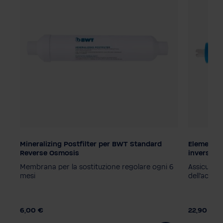
se
Mineralizing Postfilter per BWT Standard
Elementi 
Portata
Reverse Osmosis
inversa
50 GPD
Membrana per la sostituzione regolare ogni 6
Assicura u
mesi
dell'acqua
6,00 €
22,90 €