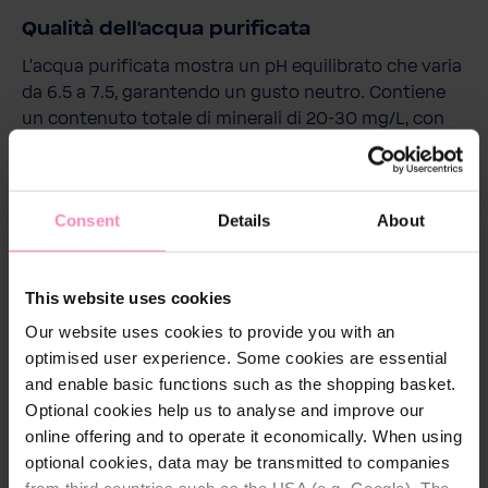
Qualità dell'acqua purificata
L'acqua purificata mostra un pH equilibrato che varia
da 6.5 a 7.5, garantendo un gusto neutro. Contiene
un contenuto totale di minerali di 20-30 mg/L, con
livelli di calcio inferiori a 10 mg/L e magnesio meno di
1 mg/L
Consent
Details
About
Tecnologia di filtrazione
This website uses cookies
FILTRO PP5:
Filtro di sedimentazione da 5 micron
Our website uses cookies to provide you with an
PP rimuove particelle come fango, sabbia e
optimised user experience. Some cookies are essential
ruggine superiori a
5 µ
and enable basic functions such as the shopping basket.
FILTRO GAC:
Filtra cloro, sottoprodotti della
Optional cookies help us to analyse and improve our
clorazione, sostanze organiche naturali e
online offering and to operate it economically. When using
petrochimici
optional cookies, data may be transmitted to companies
FILTRO PP1:
Filtro di sedimentazione da 1 micron