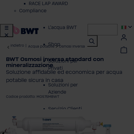
RACE LAP AWARD
Compliance
L'acqua BWT
Shop
indietro
|
Acqua potabile
Osmosi Inversa
BWT Osmosi inversa standard con
Soluzioni per
mineralizzazione
Privati
Soluzione affidabile ed economica per acqua
potabile sicura in casa
Soluzioni per
Aziende
Codice prodotto: MO575MBWT
Servizio Clienti
alta la galleria di immagini
Azienda