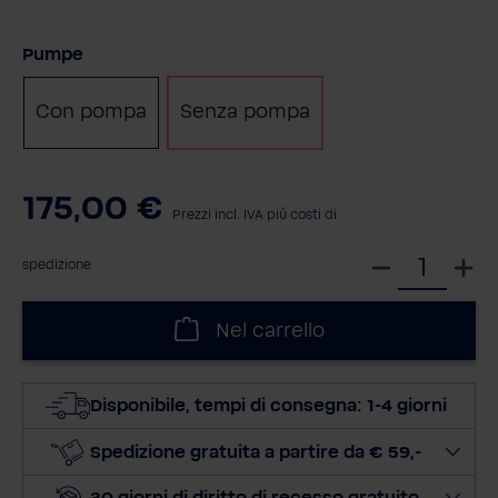
Seleziona
Pumpe
Con pompa
Senza pompa
175,00 €
Prezzi incl. IVA più costi di
S
spedizione
e
l
Nel carrello
e
z
i
Disponibile, tempi di consegna: 1-4 giorni
o
n
Spedizione gratuita a partire da € 59,-
a