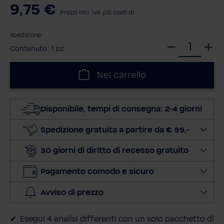
9,75 €
Prezzi incl. IVA più costi di
spedizione
S
Contenuto:
1 pz.
e
l
Nel carrello
e
z
i
Disponibile, tempi di consegna: 2-4 giorni
o
n
Spedizione gratuita a partire da € 59,-
a
30 giorni di diritto di recesso gratuito
l
a
Pagamento comodo e sicuro
q
u
Avviso di prezzo
a
n
Esegui 4 analisi differenti con un solo pacchetto di
t