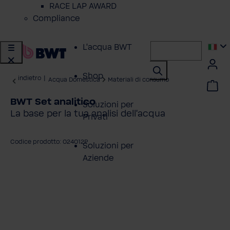
RACE LAP AWARD
Compliance
L'acqua BWT
Shop
indietro
|
Acqua Domestica
Materiali di consumo
BWT Set analitico
Soluzioni per
La base per la tua analisi dell’acqua
Privati
Codice prodotto: 024012P
Soluzioni per
Aziende
alta la galleria di immagini
Servizio Clienti
Azienda