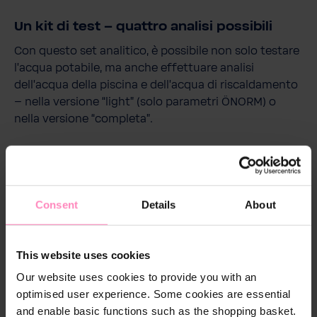
Un kit di test – quattro analisi possibili
Con questo set analitico, è possibile non solo testare
l’acqua potabile, ma anche effettuare analisi
dell’acqua della piscina e dell’acqua di riscaldamento
– nella versione “light” (solo parametri ÖNORM) o
nella versione “completa”.
Procedura di ordine semplice
Consent
Details
About
Il kit di test è disponibile nello shop BWT a un prezzo
conveniente. L’analisi vera e propria viene effettuata
solo dopo la restituzione del kit. La fattura per
This website uses cookies
l’analisi verrà inviata insieme ai risultati dell’analisi.
Our website uses cookies to provide you with an
optimised user experience. Some cookies are essential
and enable basic functions such as the shopping basket.