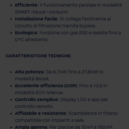
Efficiente:
Il funzionamento parziale in modalità
SMART riduce i consumi.
Installazione facile:
Si collega facilmente al
circuito di filtrazione tramite bypass.
Ecologica:
Funziona con gas R32 e resiste fino a
0 °C all'esterno.
CARATTERISTICHE TECNICHE:
Alta potenza:
Da 6,7 kW fino a 27,8 kW in
modalità Boost.
Eccellente efficienza (COP):
Fino a 10,5 in
modalità ECO-Silence.
Controllo semplice:
Display LCD e app per
controllo remoto.
Affidabile e resistente:
Scambiatore in titanio
compatibile con impianti a sale.
Ampia gamma:
Per piscine da 15 m³ a 150 m³.