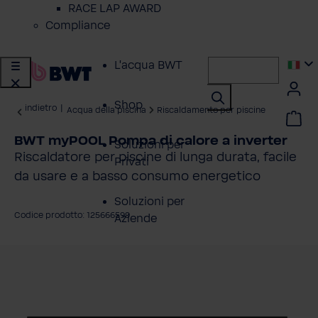
RACE LAP AWARD
Compliance
L'acqua BWT
Shop
indietro
|
Acqua della piscina
Riscaldamento per piscine
BWT myPOOL Pompa di calore a inverter
Soluzioni per
Riscaldatore per piscine di lunga durata, facile
Privati
da usare e a basso consumo energetico
Soluzioni per
Codice prodotto: 125666599
Aziende
alta la galleria di immagini
Servizio Clienti
Azienda