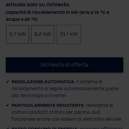
articolo solo su richiesta.
Seleziona
Capacità di riscaldamento in kW (aria a 15 °C e
acqua a 26 °C)
6,7 kW
8,2 kW
10,1 kW
(Questa opzione non è al momento d
Richiesta di offerta
REGOLAZIONE AUTOMATICA
: il sistema di
riscaldamento si regola automaticamente grazie
alla tecnologia a inverter
PARTICOLARMENTE RESISTENTE
: resistente ai
comuni prodotti chimici per piscine, può
funzionare anche con sistemi di elettrolisi del sale
BASSO CONSUMO DI ENERGIA:
massima efficienza