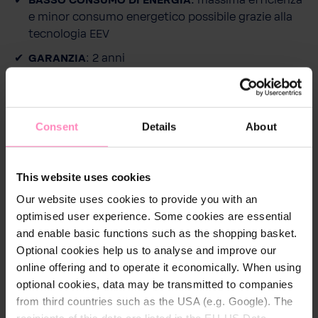
e minor consumo energetico possibile grazie alla
tecnologia EEV
GARANZIA
: 2 anni
CONSEGNA
: pompa di calore a inverter, copertura
per svernamento, antivibranti, raccordi a vite con
passaggio a manicotto a incollare DA50
Consent
Details
About
This website uses cookies
Our website uses cookies to provide you with an
Descrizione
optimised user experience. Some cookies are essential
and enable basic functions such as the shopping basket.
Pompa di Calore BWT myPOOL Inverter –
Optional cookies help us to analyse and improve our
Riscaldamento Efficiente per una Stagione
online offering and to operate it economically. When using
Balneare Più Lunga
optional cookies, data may be transmitted to companies
from third countries such as the USA (e.g. Google). The
La pompa di calore BWT myPOOL Inverter è la scelta