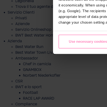
Legionella
it economically. When using 
Trova il tuo agente di zona
(e.g. Google). The recipient
Servizio Clienti
appropriate level of data pro
Privati
change your chosen setting at
Aziende
Servizio Onlineshop
BWT Best Water Home App
Azienda
Use necessary cookies
Best Water Run
Best Water Town Livigno
Ambassador
Chef in camicia
GNAMBOX
Norbert Niederkofler
CSR
BWT e lo sport
Football
RACE LAP AWARD
Compliance