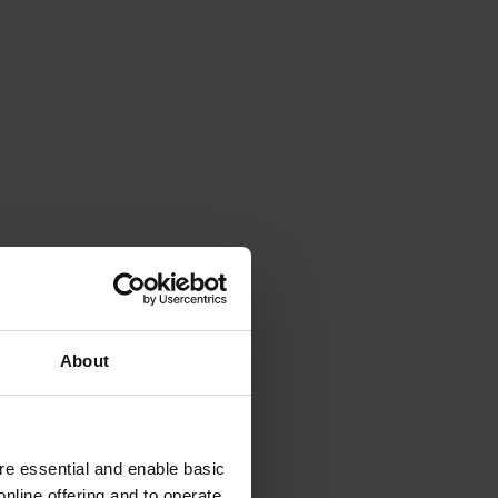
About
e essential and enable basic
nline offering and to operate