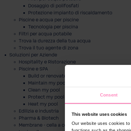
Dosaggio di polifosfati
Protezione impianto di riscaldamento
Piscine e acqua per piscine
Tecnologia per piscina
Filtri per acqua potabile
Trova la durezza della tua acqua
Trova il tuo agente di zona
Soluzioni per Aziende
Hospitality e Ristorazione
Piscine e SPA
Build or renovate my pool
Maintain my pool
Clean my pool
Consent
Protect my pool
Heat my pool
Edilizia e industria
This website uses cookies
Pharma & Biotech
Our website uses cookies to 
Membrane - cella a combustibile
functions such as the shoppi