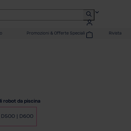
ro
Promozioni & Offerte Speciali
Rivista
a
i robot da piscina
 D500 | D600
(Questa opzione non è al momento disponibi