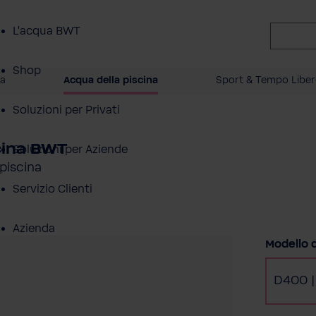
L'acqua BWT
Shop
a
Acqua della piscina
Sport & Tempo Libe
Soluzioni per Privati
scina BWT
Soluzioni per Aziende
piscina
Servizio Clienti
Azienda
Selezion
Modello d
D400 |