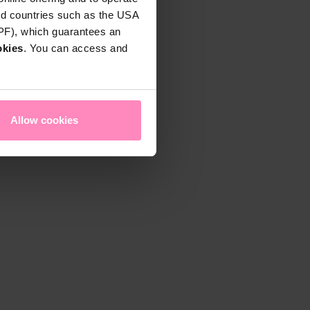
rd countries such as the USA
DPF), which guarantees an
okies
. You can access and
Allow cookies