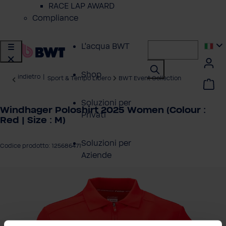
RACE LAP AWARD
Compliance
L'acqua BWT
Shop
indietro
|
Sport & Tempo Libero
BWT Event Collection
Soluzioni per
Windhager Poloshirt 2025 Women (Colour :
Privati
Red | Size : M)
Soluzioni per
Codice prodotto: 125686471
Aziende
a la galleria di immagini
Servizio Clienti
Azienda