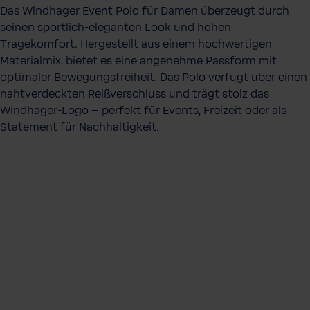
Das Windhager Event Polo für Damen überzeugt durch
l
seinen sportlich-eleganten Look und hohen
Tragekomfort. Hergestellt aus einem hochwertigen
Materialmix, bietet es eine angenehme Passform mit
optimaler Bewegungsfreiheit. Das Polo verfügt über einen
nahtverdeckten Reißverschluss und trägt stolz das
Windhager-Logo – perfekt für Events, Freizeit oder als
Statement für Nachhaltigkeit.