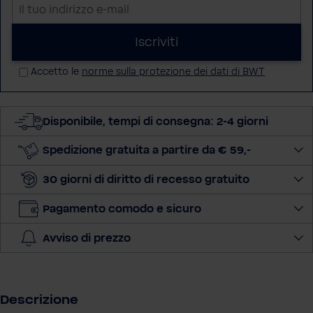
I
l
t
Iscriviti
u
Accetto le
norme sulla protezione dei dati di BWT
o
i
n
Disponibile, tempi di consegna: 2-4 giorni
d
i
Spedizione gratuita a partire da € 59,-
r
i
30 giorni di diritto di recesso gratuito
z
z
Pagamento comodo e sicuro
o
Avviso di prezzo
e
-
m
a
Descrizione
i