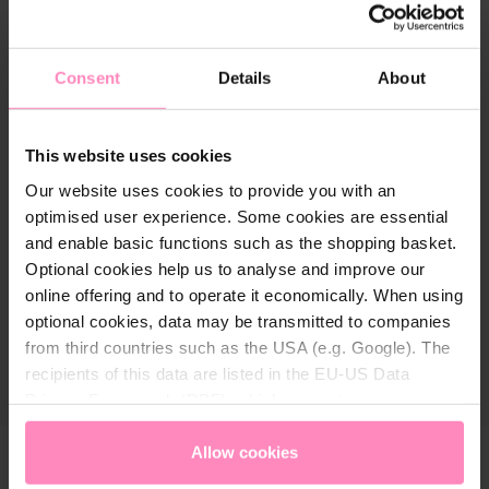
Consent
Details
About
This website uses cookies
Our website uses cookies to provide you with an
optimised user experience. Some cookies are essential
and enable basic functions such as the shopping basket.
Optional cookies help us to analyse and improve our
online offering and to operate it economically. When using
optional cookies, data may be transmitted to companies
from third countries such as the USA (e.g. Google). The
recipients of this data are listed in the EU-US Data
Privacy Framework (DPF), which guarantees an
appropriate level of data protection. You can
accept all
cookies
or
only allow necessary cookies
. You can
Allow cookies
access and change your chosen setting at any time in