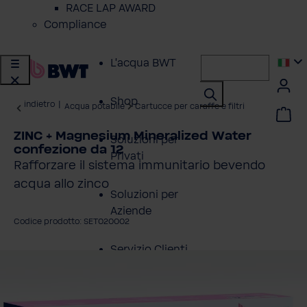
RACE LAP AWARD
Compliance
L'acqua BWT
Shop
indietro
|
Acqua potabile
Cartucce per caraffe e filtri
ZINC + Magnesium Mineralized Water
Soluzioni per
confezione da 12
Privati
Rafforzare il sistema immunitario bevendo
acqua allo zinco
Soluzioni per
Aziende
Codice prodotto: SET020002
Servizio Clienti
alta la galleria di immagini
Azienda