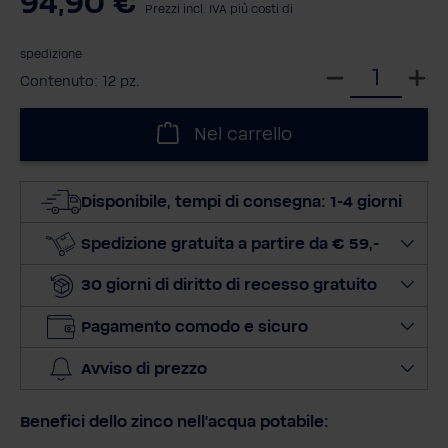
94,90 €
Prezzi incl. IVA più costi di
spedizione
S
Contenuto:
12 pz.
e
l
Nel carrello
e
z
i
Disponibile, tempi di consegna: 1-4 giorni
o
n
Spedizione gratuita a partire da € 59,-
a
30 giorni di diritto di recesso gratuito
l
a
Pagamento comodo e sicuro
q
u
Avviso di prezzo
a
n
Benefici dello zinco nell'acqua potabile:
t