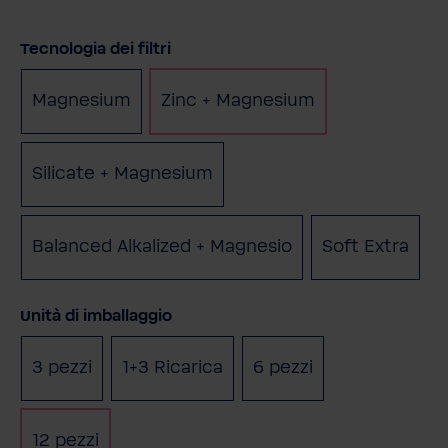
Seleziona
Tecnologia dei filtri
Magnesium
Zinc + Magnesium
Silicate + Magnesium
Balanced Alkalized + Magnesio
Soft Extra
Seleziona
Unità di imballaggio
3 pezzi
1+3 Ricarica
6 pezzi
(Questa opzione non è al mom
12 pezzi