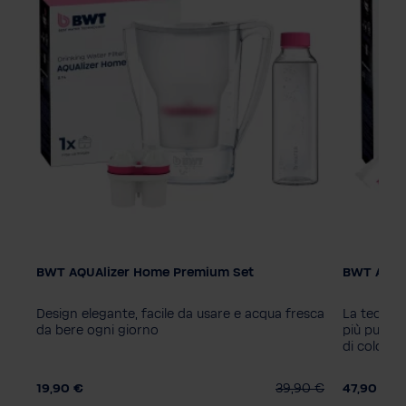
BWT AQUAlizer Home Premium Set
BWT AQUAl
o
Design elegante, facile da usare e acqua fresca
La tecnolo
l
da bere ogni giorno
più puro, 
di colore
0 €
19,90 €
39,90 €
47,90 €