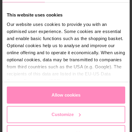
This website uses cookies
Our website uses cookies to provide you with an
Quali agenti inquinanti si
optimised user experience. Some cookies are essential
possono filtrare dall'acqua?
and enable basic functions such as the shopping basket.
Calcare*:
Nelle aree con acqua dura, il calcare
Optional cookies help us to analyse and improve our
è problematico perché danneggia gli
online offering and to operate it economically. When using
elettrodomestici.
optional cookies, data may be transmitted to companies
Cloro:
Utilizzato come disinfettante, il cloro
from third countries such as the USA (e.g. Google). The
protegge dai batteri ma altera il gusto dell'acqua
recipients of this data are listed in the EU-US Data
potabile.
Privacy Framework (DPF), which guarantees an
appropriate level of data protection. You can
accept all
Metalli pesanti:
Piombo e altri metalli pesanti
possono entrare nell'acqua potabile attraverso
cookies
or
only allow necessary cookies
. You can
Allow cookies
vecchie tubature e rappresentano un rischio per
access and change your chosen setting at any time in
la salute.
the footer of this website.
Customize
Il nostro obiettivo è fornirti non solo acqua pura,
ma anche acqua gradevole al gusto. Per questo
utilizziamo una combinazione di
filtrazione base,
filtrazione aggiuntiva e mineralizzazione
per