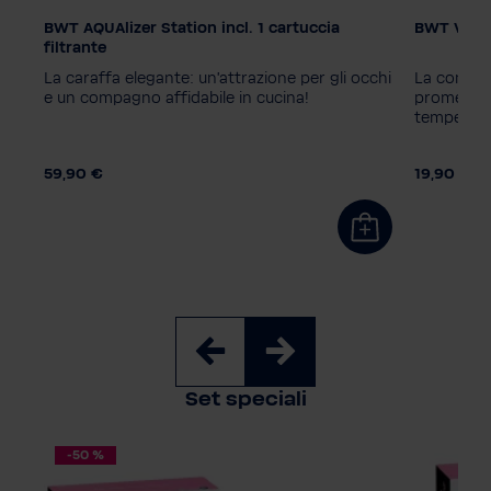
BWT AQUAlizer Station incl. 1 cartuccia
BWT Vida 
Colore
filtrante
La caraffa elegante: un'attrazione per gli occhi
La compat
e un compagno affidabile in cucina!
promemoria
tempestiva
Tecnologia
Magnes
59,90 €
19,90 €
Numero d
1
3
6
Set speciali
-50 %