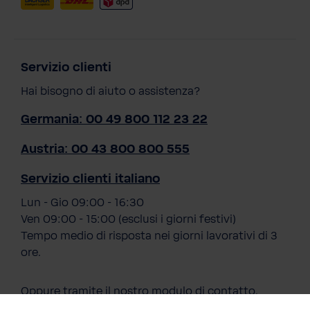
Servizio clienti
Hai bisogno di aiuto o assistenza?
Germania: 00 49 800 112 23 22
Austria: 00 43 800 800 555
Servizio clienti italiano
Lun - Gio 09:00 - 16:30
Ven 09:00 - 15:00 (esclusi i giorni festivi)
Tempo medio di risposta nei giorni lavorativi di 3
ore.
Oppure tramite il nostro
modulo di contatto
.