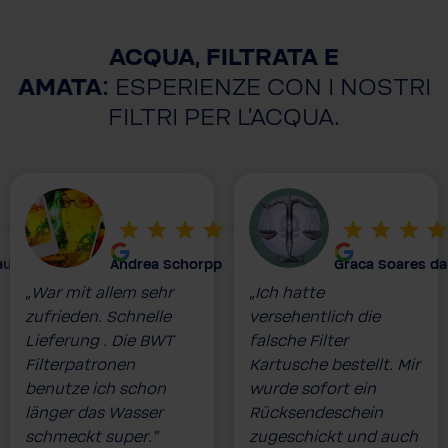
ACQUA, FILTRATA E
AMATA:
ESPERIENZE CON I NOSTRI
FILTRI PER L'ACQUA.
auser
Andrea Schorpp
Graca Soares da
„War mit allem sehr
„Ich hatte
zufrieden. Schnelle
versehentlich die
Lieferung . Die BWT
falsche Filter
Filterpatronen
Kartusche bestellt. Mir
benutze ich schon
wurde sofort ein
länger das Wasser
Rücksendeschein
schmeckt super.”
zugeschickt und auch