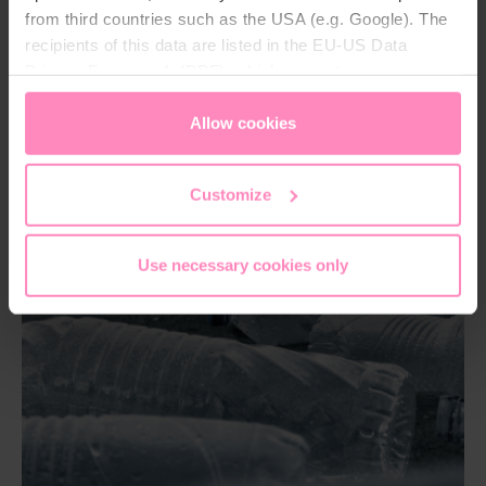
from third countries such as the USA (e.g. Google). The
recipients of this data are listed in the EU-US Data
Privacy Framework (DPF), which guarantees an
appropriate level of data protection. You can
accept all
cookies
or
only allow necessary cookies
. You can
Allow cookies
access and change your chosen setting at any time in
the footer of this website.
Customize
Use necessary cookies only