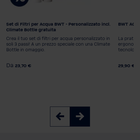
Set di Filtri per Acqua BWT - Personalizzato incl.
BWT AQUAl
Climate Bottle gratuita
Crea il tuo set di filtri per acqua personalizzato in
La pratic
soli 3 passi! A un prezzo speciale con una Climate
ergonomic
Bottle in omaggio.
tecnologie
Da
23,70 €
29,90 €