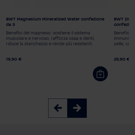
BWT Magnesium Mineralized Water confezione
BWT ZINC 
Tecnologia dei filtri
Tecnologia
da 3
confezion
Magnesium
Zinc + Magnesium
Magnes
Benefici del magnesio: sostiene il sistema
Benefici de
Silicate + Magnesium
Silicate
muscolare e nervoso, rafforza ossa e denti,
immunitario
riduce la stanchezza e rende più resistenti.
pelle, cape
Balanced Alkalized + Magnesio
Balanced
Soft Extra
Soft Ext
19,90 €
25,90 €
Unità di imballaggio
Unità di 
3 pezzi
1+3 Ricarica
6 pezzi
12 pezzi
3 pezzi