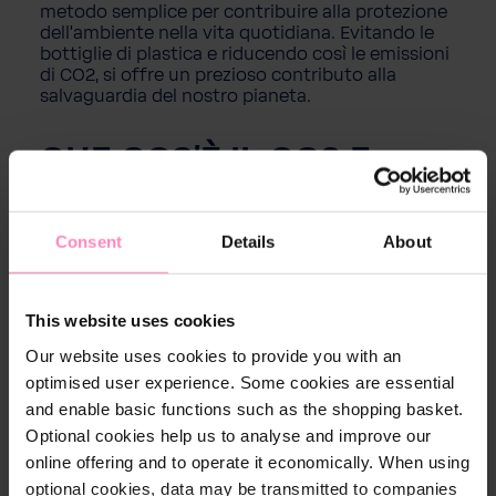
metodo semplice per contribuire alla protezione
dell'ambiente nella vita quotidiana. Evitando le
bottiglie di plastica e riducendo così le emissioni
di CO2, si offre un prezioso contributo alla
salvaguardia del nostro pianeta.
CHE COS'È IL CO2 E
COME SI PRODUCE?
Il biossido di carbonio (CO2) è un gas
Consent
Details
About
naturalmente presente che svolge un ruolo
essenziale nel nostro sistema climatico come
parte del ciclo globale del carbonio. Viene
prodotto principalmente dalla combustione di
This website uses cookies
combustibili fossili come carbone, petrolio e gas
Our website uses cookies to provide you with an
naturale, nonché da processi come la produzione
optimised user experience. Some cookies are essential
di cemento e altre attività industriali. Il CO2 è
anche un fattore chiave dell'effetto serra
and enable basic functions such as the shopping basket.
antropogenico (causato dall'uomo) e
Optional cookies help us to analyse and improve our
contribuisce al riscaldamento globale.
online offering and to operate it economically. When using
optional cookies, data may be transmitted to companies